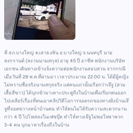
ที่ สภ.บางใหญ่ ต.เสาธงหิน อ.บางใหญ่ จ.นนทบุรี นาย
สงกรานต์ (สงวนนามสกุล) อายุ 45 ปี อาชีพ พนักงานบริษัท
เอกชน เดินทางเข้าแจ้งความต่อพนักงานสอบสวน จากกรณี
เมื่อวันที่ 28 พ.ค.ที่ผ่านมา เวลาประมาณ 22.00 น. ได้มีผู้หญิง
ไม่ทราบชื่อจริงนามสกุลจริง แต่คนแถวนั้นเรียกว่าเจ๊จู (สวม
เสื้อสีขาว) ได้บุกเข้ามาเคาะประตูถึงในบ้านเพื่อเรียกตนออก
ไปเคลียร์เรื่องที่ตนเอาคลิปวิดีโอการจอดรถของทางฝั่งบ้านเจ๊
จูที่จอดขวางหน้าบ้านตน ทำให้ตนไม่ได้รับความสะดวกนาน
กว่า 4 ปี ไปโพสลงในเฟซบุ๊ค ทำให้ทางเจ๊จูไม่พอใจพาพวก
3-4 คน บุกมาหาเรื่องถึงในบ้าน