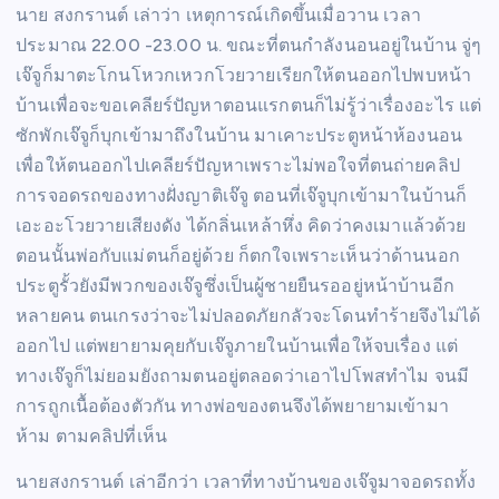
นาย สงกรานต์ เล่าว่า เหตุการณ์เกิดขึ้นเมื่อวาน เวลา
ประมาณ 22.00 -23.00 น. ขณะที่ตนกำลังนอนอยู่ในบ้าน จู่ๆ
เจ๊จูก็มาตะโกนโหวกเหวกโวยวายเรียกให้ตนออกไปพบหน้า
บ้านเพื่อจะขอเคลียร์ปัญหาตอนแรกตนก็ไม่รู้ว่าเรื่องอะไร แต่
ซักพักเจ๊จูก็บุกเข้ามาถึงในบ้าน มาเคาะประตูหน้าห้องนอน
เพื่อให้ตนออกไปเคลียร์ปัญหาเพราะไม่พอใจที่ตนถ่ายคลิป
การจอดรถของทางฝั่งญาติเจ๊จู ตอนที่เจ๊จูบุกเข้ามาในบ้านก็
เอะอะโวยวายเสียงดัง ได้กลิ่นเหล้าหึ่ง คิดว่าคงเมาแล้วด้วย
ตอนนั้นพ่อกับแม่ตนก็อยู่ด้วย ก็ตกใจเพราะเห็นว่าด้านนอก
ประตูรั้วยังมีพวกของเจ๊จูซึ่งเป็นผู้ชายยืนรออยู่หน้าบ้านอีก
หลายคน ตนเกรงว่าจะไม่ปลอดภัยกลัวจะโดนทำร้ายจึงไม่ได้
ออกไป แต่พยายามคุยกับเจ๊จูภายในบ้านเพื่อให้จบเรื่อง แต่
ทางเจ๊จูก็ไม่ยอมยังถามตนอยู่ตลอดว่าเอาไปโพสทำไม จนมี
การถูกเนื้อต้องตัวกัน ทางพ่อของตนจึงได้พยายามเข้ามา
ห้าม ตามคลิปที่เห็น
นายสงกรานต์ เล่าอีกว่า เวลาที่ทางบ้านของเจ๊จูมาจอดรถทั้ง