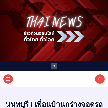
S
k
i
p
t
o
c
o
n
t
e
n
t
T
ออนไลน์ ทั่วไทย ทั่วโลก
H
A
I
นนทบุรี I เพื่อนบ้านกร่างจอดรถ