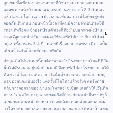
ลูกเขย ทั้งเพื่อนเขาเวลามาหาที่บ้าน จอดรถกลางถนนและ
จอดขวางหน้าบ้านตน เฉพาะรถบ้านเขาจอดก็ 2-3 คันแล้ว
แล้วไม่จอดในบ้านด้วย ยิ่งเวลามีเพื่อนมาหานี้ไม่ต้องพูดถึง
จอดกันเต็มถนน ก่อนหน้านี้เวลาที่ตนมีความจำเป็นต้องใช้
รถยนต์หรือจะเข้าออกบ้านตัวเองก็ต้องไปบอกทางฝั่งบ้าน
ของเจ๊จูล่วงหน้า1วัน ว่าตนจะใช้รถเพื่อให้เขาขยับรถให้ ตน
อยู่แบบนี้มานาน 3-4 ปี ไม่เคยมีเรื่องมาก่อนเพราะคิดว่าเป็น
เพื่อนบ้านกันก็ถ้อยทีถ้อยอาศัยกัน
ล่าสุดเมื่อไม่นานมานี้ตนต้องพาพ่อไปโรงพยาบาลโชคดีที่วัน
นั้นไม่มีรถจอดอยู่หน้าบ้านพอดี จึงพาพ่อไปส่งโรงพยาบาลได้
ทันท่วงที ไม่อยากคิดว่าถ้าวันนั้นมีรถจอดขวางหน้าบ้านอยู่
พ่อของตนจะเป็นยังไง แต่ครั้งนี้ไม่ไหวแล้วจริงๆ ตนจึงถ่าย
คลิปการจอดรถของเขาและโพสลงโซเชี่ยล เลยทำให้เจ๊จูเกิด
ความไม่พอใจและบุกมาหาตนถึงที่บ้าน ก่อนหน้านี้ทางเจ๊จูก็
เคยมาตะโกนหน้าบ้านบอกว่าจะแจ้งความกลับและบอกตน
ว่าให้รอหมายศาลเลย จะเอาหมายศาลมาแปะที่หน้าบ้าน ตน