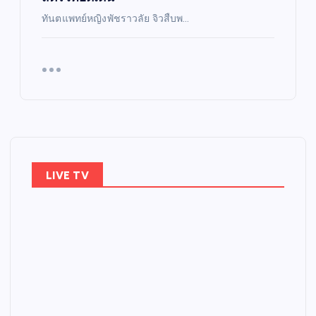
ทันตแพทย์หญิงพัชราวลัย จิวสืบพ…
LIVE TV