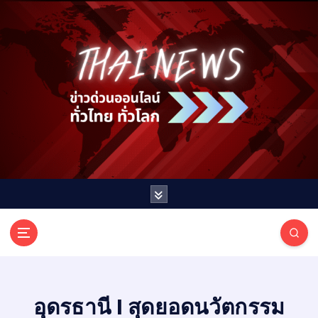
S
k
i
p
t
o
c
o
n
t
e
n
t
T
ออนไลน์ ทั่วไทย ทั่วโลก
H
A
I
อุดรธานี I สุดยอดนวัตกรรม