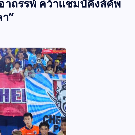
อาถรรพ์ คว้าแชมป์คิงส์คัพ
ลา”