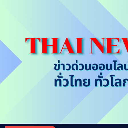
S
k
i
p
t
o
c
o
n
t
e
n
t