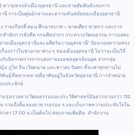
12 ความทรงจำเมืองอุดรธานี และสายสัมพันธ์แห่งการ
ดรธานี การเป็นศูนย์กลางและความทันสมัยของเมืองอุดรธานี
ื่อง รามเกียรติ์ ตอน ศึกนาคบาศ – ขาดเศียร ขาดกร และการ
 จากสำนักการสังคีต กรมศิลปากร กระทรวงวัฒนธรรม การแสดง
าพถ่ายเมืองอุดรธานีและอดีตวันวานอุดรธานี” ย้อนรอยความทรง
ื่องราวในช่วงเวลาต่าง ๆ ของเมืองอุดรธานี ไม่ว่าจะเป็นวิถี
ะพบกับนิทรรศการการแต่งกายมณฑลอุดรย้อนยุค จากกลุ่ม
วน ญ้อ ภูไท จีน เวียดนาม และชาวตะวันตก ที่จะพาทุกท่านไป
ธุ์ที่หลากหลายที่อาศัยอยู่ในจังหวัดอุดรธานี การจำหน่าย
องประจักษ์
ีความรุ่มรวยทางวัฒนธรรมและประวัติศาสตร์อันยาวนานกว่า 132
งชุมชน รวมถึงลิ้มลองอาหารอร่อย ๆ และเก็บภาพความประทับใจใน
แต่เวลา 17.00 น.เป็นต้นไป สอบถามเพิ่มติม สำนักงาน