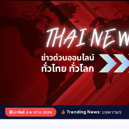
S
k
i
p
t
o
c
o
n
t
e
n
t
Trending News:
บ
ท
ค
ว
า
ม
ก
า
ร
ป
อาทิตย์. ส.ค. 9TH, 2026