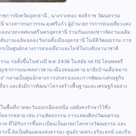
ู้ว่าราชการจังหวัดอุดรธานี , นางรวงทอง พลธิราช วัฒนธรรม
ธานี นางสาวกนกวรรณ ดุงศรีแก้ว ผู้อำนวยการการท่องเที่ยวแห่ง
์ รองนายกเทศมนตรีนครอุดรธานี ร่วมกันแถลงข่าวจัดงานเฉลิม
ดับงานเฉลิมฉลองวันก่อตั้งเมืองอุดรธานี ในมิติวัฒนธรรม ภาย
่การเป็นศูนย์กลางการท่องเที่ยวและไมซ์ในระดับนานาชาติ
รม ก่อตั้งขึ้นในช่วงปี พ.ศ. 2436 ในสมัย รศ.112 โดยพลตรี
บัญชาการมณฑลลาวพวน เมืองหนองคาย มายังบ้านเดื่อหมาก
ากแข้ง” กลายเป็นศูนย์กลางการปกครองและการพัฒนาเศรษฐกิจ
ที่ยว และยังมีการพัฒนาโครงสร้างพื้นฐานและเศรษฐกิจอย่าง
จในพื้นที่ภาคตะวันออกเฉียงเหนือ แต่ยังคงรักษาไว้ซึ่ง
รมที่หลากหลาย เช่น งานหัตถกรรม การแสดงศิลปวัฒนธรรม
ะบาท ที่ได้รับการขึ้นทะเบียนเป็นมรดกโลกทางวัฒนธรรม และ
ากนี้ ยังเป็นดินแดนแห่งธรรมะ ศูนย์รวมพระอริยะสงฆ์ และถิ่น