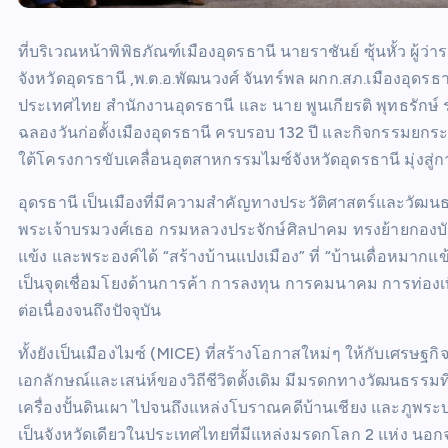
ที่บริเวณหน้าพิพิธภัณฑ์เมืองอุดรธานี นายราชันย์ ซุ้นหั้ว ผ
จังหวัดอุดรธานี ,พ.ต.อ.พัฒนวงศ์ จันทร์พล ผกก.สภ.เมืองอุดร
ประเทศไทย สำนักงานอุดรธานี และ นาย พูนเกียรติ พุทธรักษ
ฉลองวันก่อตั้งเมืองอุดรธานี ครบรอบ 132 ปี และกิจกรรมยกระ
ใต้โครงการขับเคลื่อนอุตสาหกรรมไมซ์จังหวัดอุดรธานี มุ่งสู
อุดรธานี เป็นเมืองที่มีความสำคัญทางประวัติศาสตร์และวัฒนธร
พระเจ้าบรมวงศ์เธอ กรมหลวงประจักษ์ศิลปาคม ทรงย้ายกอง
แข้ง และพระองค์ได้ “สร้างบ้านแปงเมือง” ที่ “บ้านเดื่อหม
เป็นจุดเชื่อมโยงด้านการค้า การลงทุน การคมนาคม การท่องเ
ต่อเนื่องจนถึงปัจจุบัน
ทั้งยังเป็นเมืองไมซ์ (MICE) ที่สร้างโอกาสใหม่ๆ ให้กับเศรษฐกิ
เอกลักษณ์และเสน่ห์ของวิถีชีวิตดั้งเดิม มีมรดกทางวัฒนธร
เครื่องปั้นดินเผา ไปจนถึงแหล่งโบราณคดีบ้านเชียง และภูพร
เป็นจังหวัดเดียวในประเทศไทยที่มีแหล่งมรดกโลก 2 แห่ง นอกจ