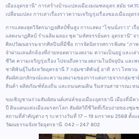
เมืองอุดรธานี” การสร้างบ้านแปลงเมืองมณฑลอุดร สมัย รศ.1
เปลี่ยนแปลง การเล่าเรื่องราวความเจริญรุ่งเรืองของเมืองอุ
การแสดงสุดวิจิตรนาฏยศิลป์ชั้นสูง การแสดง “โขนนั่งราว” เร
แสดงนาฏศิลป์ รำเฉลิมฉลอง ชุด “มหัศจรรย์นคร อุดรธานี”
ศิลปวัฒนธรรมจากศิลปินที่มีชื่อ การจัดนิทรรศการพิเศษ “ภ
จำผ่านเลนส์กล้องที่ถ่ายทอดความงดงาม ความเป็นอยู่ และเล่าเร
ชีวิต ความเจริญรุ่งเรือง ไปจนถึงความงดงามในปัจจุบัน แล
ชาติพันธุ์ในจังหวัดอุดรธานี 7 กลุ่มชาติพันธุ์ อาทิ ลาว ไทพ
สัมผัสเอกลักษณ์และความงดงามของการแต่งกายจากกลุ่มชาติพัน
สินค้า ผลิตภัณฑ์ท้องถิ่น และถนนคนเดิน ริมสวนสาธารณะหน
ขอเชิญชวนร่วมสัมผัสมนต์เสน่ห์ของเมืองอุดรธานี เมืองที่ม
ปี ดินแดนแห่งเมืองมรดกโลก สัมผัสวิถีชีวิตที่เรียบง่ายขอ
สถานที่สำคัญต่าง ๆ ระหว่างวันที่ 17 – 19 มกราคม 2568 ตั้ง
วัฒนธรรมจังหวัดอุดรธานี 042 – 247 802