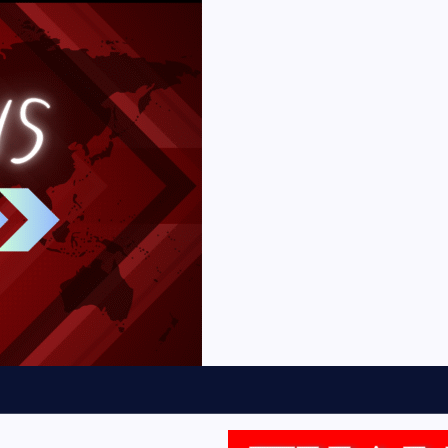
ฏ
ร
ป