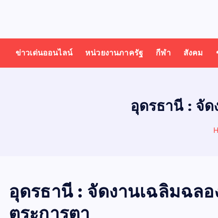
T
ออนไลน์ ทั่วไทย ทั่วโลก
H
ข่าวเด่นออนไลน์
หน่วยงานภาครัฐ
กีฬา
สังคม
A
I
อุดรธานี : จั
N
E
W
อุดรธานี : จัดงานเฉลิมฉลองเม
ตระการตา