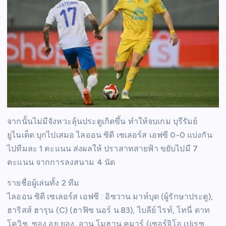
จากนั้นไม่มีจังหวะลุ้นประตูเกิดขึ้น ทำให้จบเกม บุรีรัมย์
ยูไนเต็ด บุกไปเสมอ ไลออน ซิตี เซเลอร์ส เอฟซี 0-0 แบ่งกัน
ไปทีมละ 1 คะแนน ส่งผลให้ ปราสาทสายฟ้า ขยับไปมี 7
คะแนน จากการลงสนาม 4 นัด
รายชื่อผู้เล่นทั้ง 2 ทีม
ไลออน ซิตี เซเลอร์ส เอฟซี : อิซวาน มาห์บุด (ผู้รักษาประตู),
ฮาริสส์ ฮารุน (C) (ฮาฟิซ นอร์ น.83), ไบลีย์ ไรท์, โทนี่ ดาท
โควิช, ซอง อุย ยอง, อานู โมฮาน คูมาร์ (เซอร์จิโอ เปเรซ