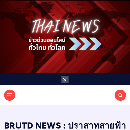
S
k
i
p
t
o
c
o
n
t
e
n
t
T
ออนไลน์ ทั่วไทย ทั่วโลก
H
A
I
BRUTD NEWS : ปราสาทสายฟ้า