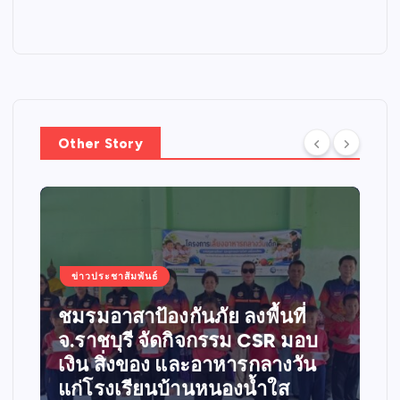
Other Story
ข่าวประชาสัมพันธ์
ชมรมอาสาป้องกันภัย ลงพื้นที่
จ.ราชบุรี จัดกิจกรรม CSR มอบ
เงิน สิ่งของ และอาหารกลางวัน
แก่โรงเรียนบ้านหนองน้ำใส