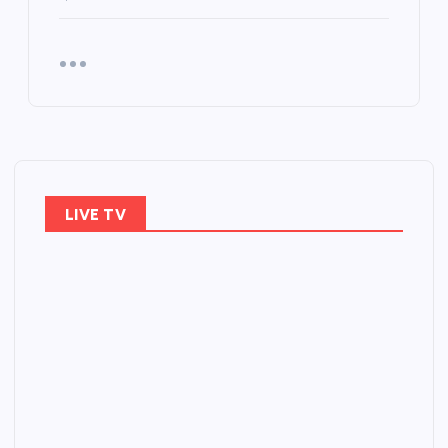
LIVE TV