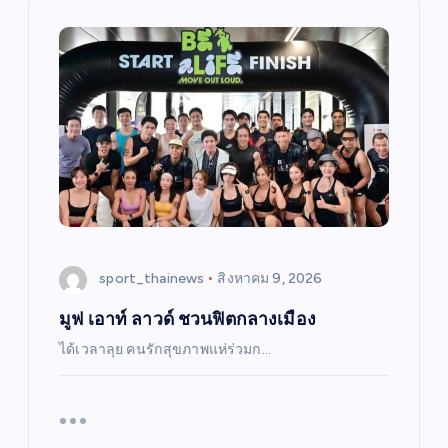
sport_thainews
สิงหาคม 9, 2026
มูฟ เอาท์ ลาวด์ ชวนฟิตกลางเมือง
ได้เวลาลุย คนรักสุขภาพแห่ร่วมก…