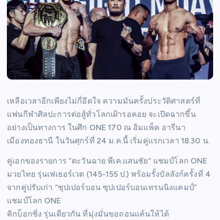
เหลือเวลาอีกเพียงไม่กี่อึดใจ ความมันครั้งประวัติศาสตร์ที่
แฟนกีฬาศิลปะการต่อสู้ทั่วโลกเฝ้ารอคอย จะเปิดฉากขึ้น
อย่างเป็นทางการ ในศึก ONE 170 ณ อิมแพ็ค อารีนา
เมืองทองธานี ในวันศุกร์ที่ 24 ม.ค.นี้ เริ่มคู่แรกเวลา 18.30 น.
คู่เอกของรายการ “ตะวันฉาย พีเค.แสนชัย” แชมป์โลก ONE
มวยไทย รุ่นเฟเธอร์เวต (145-155 ป.) พร้อมรั้งบัลลังก์ครั้งที่ 4
จากคู่ปรับเก่า “ซุปเปอร์บอน ซุปเปอร์บอนเทรนนิงแคมป์”
แชมป์โลก ONE
คิกบ็อกซิ่ง รุ่นเดียวกัน ที่มุ่งมั่นขอถอนแค้นให้ได้