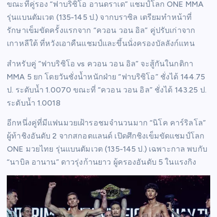
ขณะที่คู่รอง “ฟาบริซิโอ อานดราเด” แชมป์โลก ONE MMA
รุ่นแบนตัมเวต (135-145 ป.) จากบราซิล เตรียมทำหน้าที่
รักษาเข็มขัดครั้งแรกจาก “ควอน วอน อิล” คู่ปรับเก่าจาก
เกาหลีใต้ ที่หวังเอาคืนแชมป์และขึ้นนั่งครองบัลลังก์แทน
สำหรับคู่ “ฟาบริซิโอ vs ควอน วอน อิล” จะสู้กันในกติกา
MMA 5 ยก โดยวันชั่งน้ำหนักฝ่าย “ฟาบริซิโอ” ชั่งได้ 144.75
ป. ระดับน้ำ 1.0070 ขณะที่ “ควอน วอน อิล” ชั่งได้ 143.25 ป.
ระดับน้ำ 1.0018
อีกหนึ่งคู่ที่มีแฟนมวยเฝ้ารอชมจำนวนมาก “นิโค คาร์ริลโล”
ผู้ท้าชิงอันดับ 2 จากสกอตแลนด์ เปิดศึกชิงเข็มขัดแชมป์โลก
ONE มวยไทย รุ่นแบนตัมเวต (135-145 ป.) เฉพาะกาล พบกับ
“นาบิล อานาน” ดาวรุ่งก้านยาว ผู้ครองอันดับ 5 ในแรงกิง