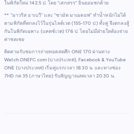
ในพิกัดใหม่ 142.5 ป. โดย “เสกสรร” ยินยอมชกด้วย
** “มาวริส อาเบวี” และ “ซามัต มาเมดอฟ” ทำน้ำหนักไม่ได้
ตามพิกัดที่ตกลงไว้ในรุ่นไลต์เวต (155-170 ป.) ทั้งคู่ จึงตกลงสู้
กันในพิกัดเฉพาะ (แคตช์เวต) 176 ป. โดยไม่มีฝ่ายใดต้องจ่าย
ค่าชดเชย
ติดตามรับชมการถ่ายทอดสดศึก ONE 170 ผ่านทาง
Watch.ONEFC.com (บางประเทศ), Facebook & YouTube
ONE (บางประเทศ) เริ่มคู่แรกเวลา 18.30 น. และทางช่อง
7HD กด 35 (ภาษาไทย) รับสัญญาณสดเวลา 20.30 น.