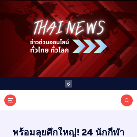
S
k
i
p
t
o
c
o
n
t
e
n
t
T
ออนไลน์ ทั่วไทย ทั่วโลก
H
A
I
พร้อมลุยศึกใหญ่! 24 นักกีฬา