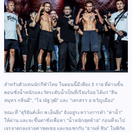
สำหรับตัวแทนนักกีฬาไทย ในตอนนี้มีเพียง 3 ราย ที่ผ่านขั้น
ตอนชั่งน้ำหนักและวัดระดับน้ำเป็นที่เรียบร้อย ได้แก่ “สิน
สมุทร กลิ่นมี”, “โจ ณัฐวุฒิ” และ “เสกสรร อ.ขวัญเมือง”
ขณะที่ “สุริยันต์เล็ก พ.เย็นยิ่ง” ยังอยู่ระหว่างการทำ “ค่าน้ำ”
ให้ผ่าน และจะขึ้นตาชั่งเพื่อหา “น้ำหนักสุดท้าย” ก่อนที่จะไป
เจรจาตกลงจ่ายค่าชดเชย และขอชกกับ “ธานท์ ซิน” ในพิกัด