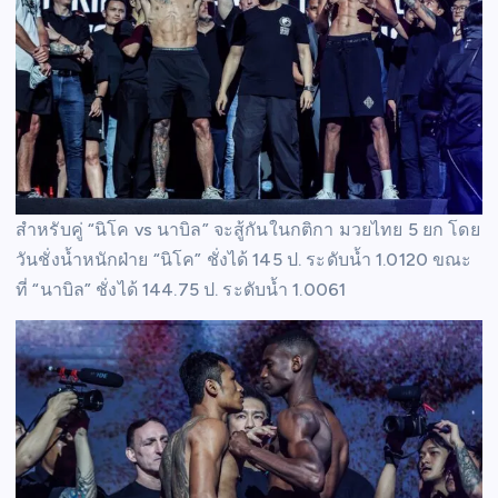
สำหรับคู่ “นิโค vs นาบิล” จะสู้กันในกติกา มวยไทย 5 ยก โดย
วันชั่งน้ำหนักฝ่าย “นิโค” ชั่งได้ 145 ป. ระดับน้ำ 1.0120 ขณะ
ที่ “นาบิล” ชั่งได้ 144.75 ป. ระดับน้ำ 1.0061