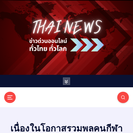
S
k
i
p
t
o
c
o
n
t
e
n
t
T
ออนไลน์ ทั่วไทย ทั่วโลก
H
A
I
เนื่องในโอกาสรวมพลคนกีฬา