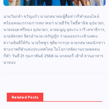
นายวันกล้า ขวัญแก้ว นายกสมาคมผู้สื่อข่าวกีฬาออนไลน์
พร้อมคณะกรรมการสมาคมฯ นายธีรัช โพธิ์พานิช อุปนายก,
นายณฤต ศรีทอง อุปนายก, นายมนูญ อุทะกะวารี เลขาธิการ,
นายอัครพร จิตรอำนวย เหรัญญิก ร่วมมอบกระเช้าแสดง
ความยินดีให้กับ นายไพฑูร ชุติมากรกุล นายกสมาคมนักข่าว
ช่างภาพกีฬาแห่งประเทศไทย ในโอกาสจัดงานรวมพลคน
กีฬา วันที่ 21 กุมภาพันธ์ 2568 ณ แกลลอรี่ เฮ้าส์ สวนอาหาร
นาทอง
Related Posts