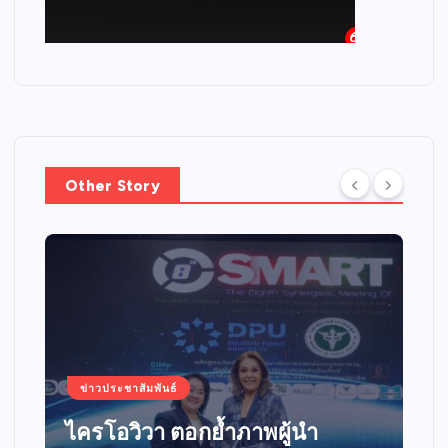
Other Story
ข่าวประชาสัมพันธ์
ไครโอวิวา ตอกย้ำภาพผู้นำ