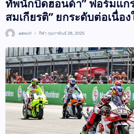
W
ทัพนักบิดฮอนด้า” ฟอร์มแกร่
S
สมเกียรติ” ยกระดับต่อเนื่
admin1
กีฬา
กุมภาพันธ์ 28, 2025