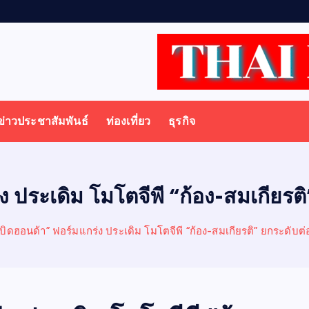
ร
ป
ป
ร
ข่าวประชาสัมพันธ์
ท่องเที่ยว
ธุรกิจ
ง ประเดิม โมโตจีพี “ก้อง-สมเกียรต
กบิดฮอนด้า” ฟอร์มแกร่ง ประเดิม โมโตจีพี “ก้อง-สมเกียรติ” ยกระดับต