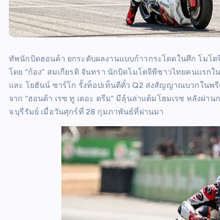
ทัพนักบิดฮอนด้า ยกระดับผลงานแบบก้าวกระโดดในศึก โมโตจีพ
โดย “ก้อง” สมเกียรติ จันทรา นักบิดโมโตจีพีชาวไทยคนแรกในป
และ โยฮันน์ ซาร์โก รั้งท็อปเท็นตีตั๋ว Q2 ส่งสัญญาณบวกในพรีเ
จาก “ฮอนด้า เรซ ทู เดอะ ดรีม” มีลุ้นล่าแต้มโฮมเรซ หลังผ่าน
จ.บุรีรัมย์ เมื่อวันศุกร์ที่ 28 กุมภาพันธ์ที่ผ่านมา