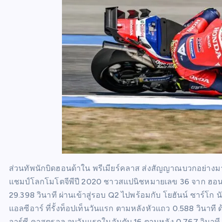
ส่วนทัพนักบิดฮอนด้าใน พรีเมียร์คลาส ส่งสัญญาณบวกอย่าง
แชมป์โลกโมโตจีพีปี 2020 ชาวสแปนิชหมายเลข 36 จาก ฮอนด้า 
29.398 วินาที ผ่านเข้าสู่รอบ Q2 ไปพร้อมกับ โยฮันน์ ซาร์โ
แอลซีอาร์ ที่รั้งท็อปเท็นวันแรก ตามหลังหัวแถว 0.588 วินาที 
อาร์ซี คาสตรอล จบวันแรกในอันดับ 16 ตามหลัง 0.767 วินาที