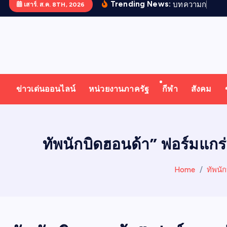
Trending News:
บ
ท
ค
ว
า
ม
ก
า
ร
ป
ฏ
เสาร์. ส.ค. 8TH, 2026
T
ออนไลน์ ทั่วไทย ทั่วโลก
H
ข่าวเด่นออนไลน์
หน่วยงานภาครัฐ
กีฬา
สังคม
A
I
ทัพนักบิดฮอนด้า” ฟอร์มแกร่
N
Home
ทัพนั
E