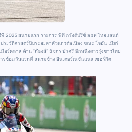
ี 2025 สนามแรก รายการ พีที กรังด์ปรีซ์ ออฟ ไทยแลนด์
ระวัติศาสตร์บีบระยะหาหัวแถวต่อเนื่อง ขณะ โจอัน เมียร์
มียร์คลาส ด้าน “ก๊องส์” ธัชกร บัวศรี อีกหนึ่งดาวรุ่งชาวไทย
การซ้อมวันแรกที่ สนามช้าง อินเตอร์เนชั่นแนล เซอร์กิต