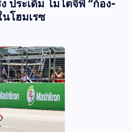
ง ประเดิม โมโตจีพี “ก้อง-
องในโฮมเรซ