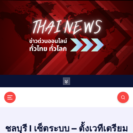
S
k
i
p
t
o
c
o
n
t
e
n
t
T
ออนไลน์ ทั่วไทย ทั่วโลก
H
A
I
ชลบุรี I เซ็ตระบบ – ตั้งเวทีเตรียม