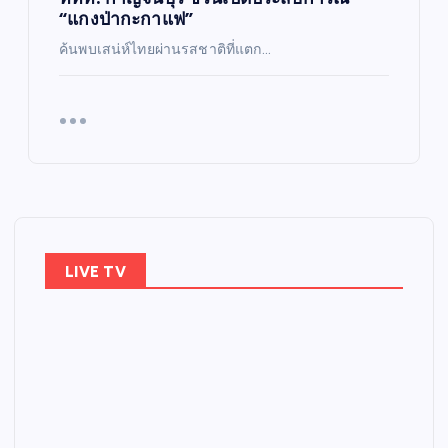
“แกงป่ากะกาแฟ”
ค้นพบเสน่ห์ไทยผ่านรสชาติที่แตก…
LIVE TV