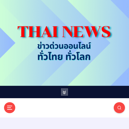
S
k
i
p
t
o
c
o
n
t
e
n
t
T
ออนไลน์ ทั่วไทย ทั่วโลก
H
A