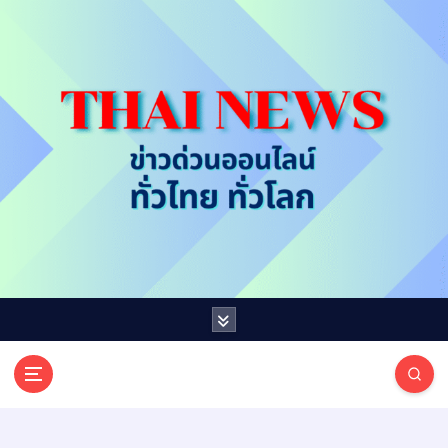
S
k
i
p
t
o
c
o
n
t
e
n
t
T
ออนไลน์ ทั่วไทย ทั่วโลก
H
A