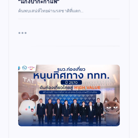
“แกงป่ากะกาแฟ”
ค้นพบเสน่ห์ไทยผ่านรสชาติที่แตก…