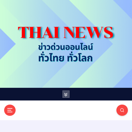
S
k
i
p
t
o
c
o
n
t
e
n
t
T
ออนไลน์ ทั่วไทย ทั่วโลก
H
A