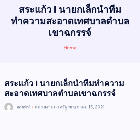
I
สระแก้ว I นายกเล็กนำทีม
N
ทำความสะอาดเทศบาลตำบล
E
W
เขาฉกรรจ์
S
Home
สระแก้ว I นายกเล็กนำทีมทำความ
สะอาดเทศบาลตำบลเขาฉกรรจ์
admin1
หน่วยงานภาครัฐ
พฤษภาคม 15, 2021