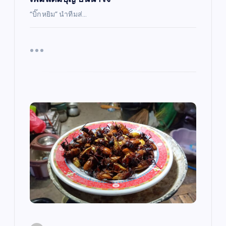
“บิ๊กหยิม” นำทีมส่…