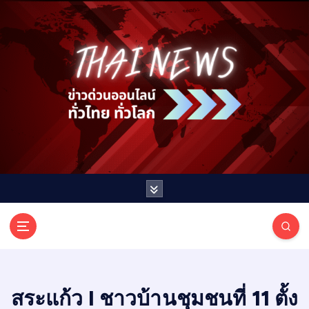
S
k
i
p
t
o
c
o
n
t
e
n
t
T
ออนไลน์ ทั่วไทย ทั่วโลก
H
A
I
สระแก้ว I ชาวบ้านชุมชนที่ 11 ตั้ง