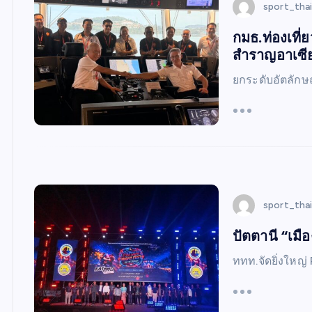
sport_tha
กมธ.ท่องเที่ย
สำราญอาเซี
ยกระดับอัตลักษ
sport_tha
ปัตตานี “เมื
ททท.จัดยิ่งใหญ