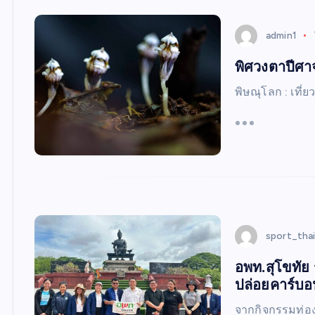
W
S
admin1
พิศวงตาปีศา
พิษณุโลก : เที่
sport_tha
อพท.สุโขทัย 
ปล่อยคาร์บ
จากกิจกรรมท่อง