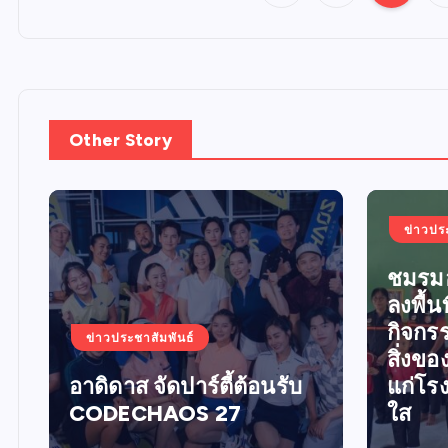
Other Story
ข่าวปร
ชมรมอ
ลงพื้นท
กิจกร
ข่าวประชาสัมพันธ์
สิ่งข
อาดิดาส จัดปาร์ตี้ต้อนรับ
แก่โร
CODECHAOS 27
ใส