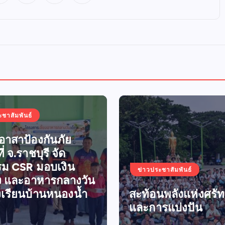
P
o
s
t
s
ะชาสัมพันธ์
าสาป้องกันภัย
p
ี่ จ.ราชบุรี จัด
รม CSR มอบเงิน
a
ข่าวประชาสัมพันธ์
อง และอาหารกลางวัน
งเรียนบ้านหนองน้ำ
สะท้อนพลังแห่งศรั
g
และการแบ่งปัน