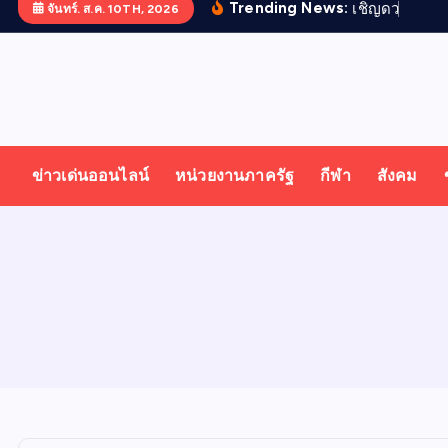
Trending News:
เ
ช
ญ
ด
ว
ง
ว
ญ
ญ
จันทร์. ส.ค. 10TH, 2026
T
ออนไลน์ ทั่วไทย ทั่วโลก
H
ข่าวเด่นออนไลน์
หน่วยงานภาครัฐ
กีฬา
สังคม
A
I
N
E