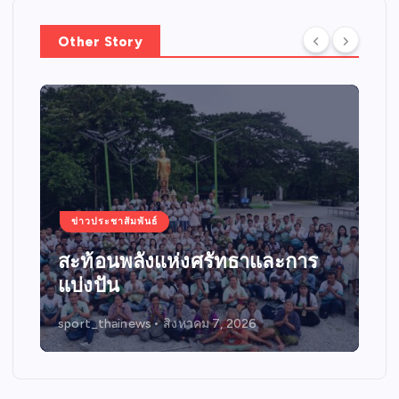
n
a
Other Story
t
i
o
n
ข่าวประชาสัมพันธ์
สะท้อนพลังแห่งศรัทธาและการ
แบ่งปัน
sport_thainews
สิงหาคม 7, 2026