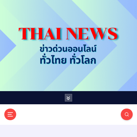
S
k
i
p
t
o
c
o
n
t
e
n
t
T
ออนไลน์ ทั่วไทย ทั่วโลก
H
A