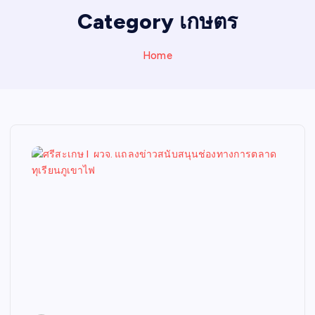
I
Category เกษตร
N
E
Home
W
S