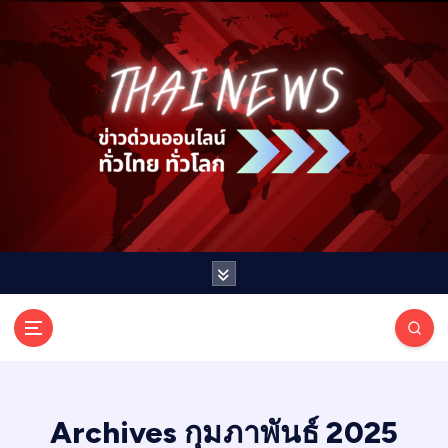
S
k
i
p
t
o
c
o
n
t
e
n
t
T
ออนไลน์ ทั่วไทย ทั่วโลก
H
A
I
Archives กุมภาพันธ์ 2025