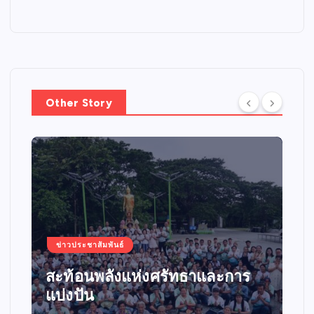
g
i
n
a
Other Story
t
i
o
n
ข่าวประชาสัมพันธ์
สะท้อนพลังแห่งศรัทธาและการ
แบ่งปัน