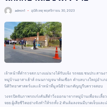
S
admin1
อุบัติเหตุ
พฤศจิกายน 30, 2023
เจ้าหน้าที่ตำรวจสภ.บางแม่นางได้รับแจ้ง รถจยย.ชนประสานงานมีผ
หมู่บ้านอาสาเฮ้าส์ ถนนกาญจนาต้นเชือก ตำบลบางใหญ่อำเภอ
นิติวิทยาศาสตร์และเจ้าหน้าที่มูลนิธิร่วมกตัญญูรีบตรวจสอบ
วงจรปิดจับภาพรถเก๋งคันสีดำวิ่งออกมาจากหมู่บ้านเพื่อจะเลี้ย
จยย.ผู้เสียชีวิตอย่างจังทำให้รถทั้ง 2 คันล้มลงจนมีบาดเจ็บและเส