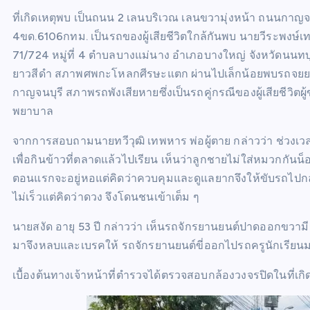
ที่เกิดเหตุพบ เป็นถนน 2 เลนบริเวณ เลนขวามุ่งหน้า ถนนกา
4ขด.6106กทม. เป็นรถของผู้เสียชีวิตใกล้กันพบ นายวีระพงษ์เทพ
71/724 หมู่ที่ 4 ตำบลบางแม่นาง อำเภอบางใหญ่ จังหวัดนนทบุร
ยาวสีดำ สภาพศพกะโหลกศีรษะแตก ผ่านไปเล็กน้อยพบรถจยย.ย
กาญจนบุรี สภาพรถพังเสียหายซึ่งเป็นรถคู่กรณีของผู้เสียชีวิตผ
พยาบาล
จากการสอบถามนายทวีวุฒิ เทพหาร พ่อผู้ตาย กล่าวว่า ช่วงเ
เพื่อกินข้าวที่ตลาดแล้วไปเรียน เห็นว่าลูกชายไม่ใส่หมวกกันน็
ตอนแรกจะอยู่หอแต่คิดว่าควบคุมและดูแลยากจึงให้ขับรถไปกลับ
ไม่เร็วแต่คิดว่าดวง จึงโดนชนเข้าเต็ม ๆ
นายสงัด อายุ 53 ปี กล่าวว่า เห็นรถจักรยานยนต์ปาดออกขวามี
มาจึงหลบและเบรคให้ รถจักรยานยนต์ขี่ออกไปรถครูนักเรีย
เบื้องต้นทางเจ้าหน้าที่ตำรวจได้ตรวจสอบกล้องวงจรปิดในที่เก