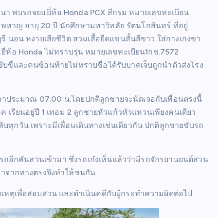
ญจนา พบรถจยย.ยี่ห้อ Honda PCX สีกรม หมายเลขทะเบียน
หาญ อายุ 20 ปี นักศึกษามหาวิทลัย รัตนโกสินทร์ ที่อยู่
ี นอน หงายเสียชีวิต สวมเสื้อยืดแขนสั้นสีขาว ใส่กางเกงขา
ี่ห้อ Honda ไม่ทราบรุ่น หมายเลขทะเบียน1กช.7572
ู้ขับขี่และคนซ้อนท้ายไม่ทราบชื่อได้รับบาดเจ็บถูกนำตัวส่งโรง
วลาประมาณ 07.00 น.โดยปกติลูกชายจะนัดเจอกับเพื่อนตรงนี้
อค เรียนอยู่ปี 1 เทอม 2 ลูกชายหัวแก้วหัวแหวนเพียงคนเดียว
ทุกวัน เพราะมีเพื่อนเดินทางเช่นเดียวกัน ปกติลูกชายขับรถ
รถอีกคันสวนเข้ามา ซึ่งรถเก๋งเห็นแล้วว่ามีรถจักรยานยนต์สวน
นมาจากทางตรงจึงทำให้ชนกัน
ิดเหตุเพื่อสอบสวน และดำเนินคดีกับผู้กระทำความผิดต่อไป