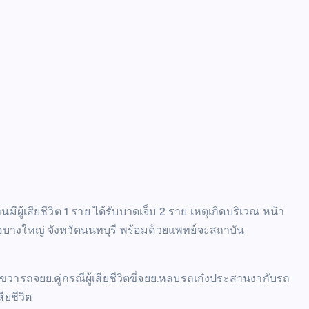
ู้เสียชีวิต 1 ราย ได้รับบาดเจ็บ 2 ราย เหตุเกิดบริเวณ หน้า
บางใหญ่ จังหวัดนนทบุรี พร้อมด้วยแพทย์จะสถาบัน
วขวารถจยย.คู่กรณีผู้เสียชีวิตขี่จยย.หลบรถเก๋งประสานงากับรถ
ียชีวิต