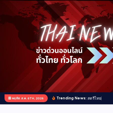
S
k
i
p
t
o
c
o
n
t
e
n
t
Trending News:
ส
ต
ร
ไ
ท
ย
ด
เ
ด
น
พฤหัส. ส.ค. 6TH, 2026