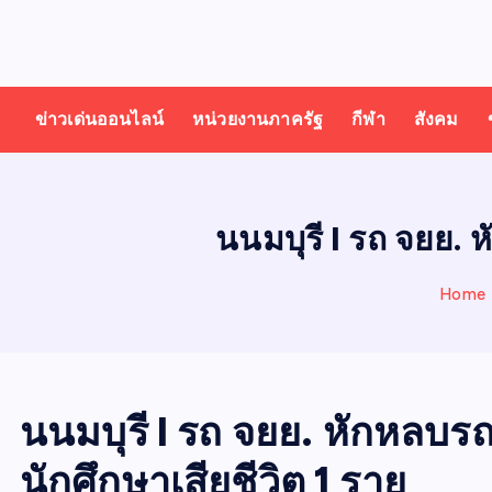
T
ออนไลน์ ทั่วไทย ทั่วโลก
H
ข่าวเด่นออนไลน์
หน่วยงานภาครัฐ
กีฬา
สังคม
A
I
นนมบุรี I รถ จยย. 
N
Home
E
W
นนมบุรี I รถ จยย. หักหลบ
นักศึกษาเสียชีวิต 1 ราย