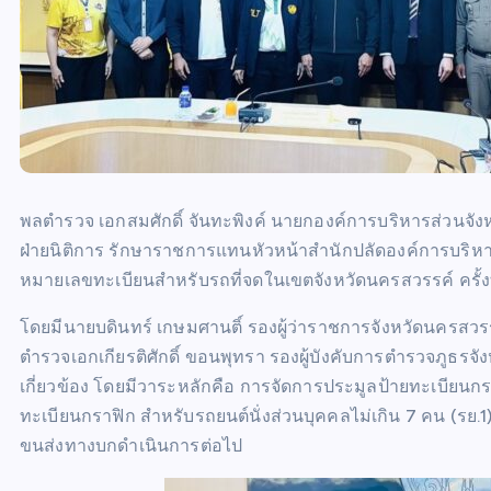
พลตำรวจ เอกสมศักดิ์ จันทะพิงค์ นายกองค์การบริหารส่วนจัง
ฝ่ายนิติการ รักษาราชการแทนหัวหน้าสำนักปลัดองค์การบริห
หมายเลขทะเบียนสำหรับรถที่จดในเขตจังหวัดนครสวรรค์ ครั้งท
โดยมีนายบดินทร์ เกษมศานติ์ รองผู้ว่าราชการจังหวัดนครสวรร
ตำรวจเอกเกียรติศักดิ์ ขอนพุทรา รองผู้บังคับการตำรวจภูธรจั
เกี่ยวข้อง โดยมีวาระหลักคือ การจัดการประมูลป้ายทะเบียนก
ทะเบียนกราฟิก สำหรับรถยนต์นั่งส่วนบุคคลไม่เกิน 7 คน (รย.
ขนส่งทางบกดำเนินการต่อไป