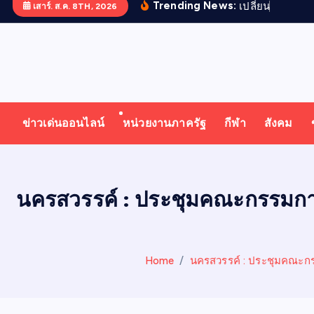
Trending News:
เ
ป
ล
ย
น
ย
อ
ด
พ
ร
ะ
เ
เสาร์. ส.ค. 8TH, 2026
T
ออนไลน์ ทั่วไทย ทั่วโลก
H
ข่าวเด่นออนไลน์
หน่วยงานภาครัฐ
กีฬา
สังคม
A
I
นครสวรรค์ : ประชุมคณะกรรมกา
N
Home
นครสวรรค์ : ประชุมคณะกร
E