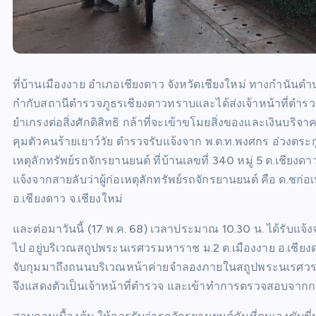
ที่บ้านเมืองงาย อำเภอเชียงดาว จังหวัดเชียงใหม่ ทางกำนันตำ
กำกับสถานีตำรวจภูธรเชียงดาวทราบและได้ส่งเจ้าหน้าที่ตำรว
ยำเกรงต่อสิ่งศักดิสิทธิ กล้าที่จะเข้าขโมยสิ่งของและเงินบริจ
คุมตัวคนร้ายเยาว์วัย ตำรวจรับแจ้งจาก พ.ต.ท.พงศกร อ่วงตระกู
เหตุลักทรัพย์รถจักรยานยนต์ ที่บ้านเลขที่ 340 หมู่ 5 ต.เชียงด
แจ้งจากสายลับว่าผู้ก่อเหตุลักทรัพย์รถจักรยานยนต์ คือ ด.ชก่อเห
อ.เชียงดาว จ.เชียงใหม่
และต่อมาวันนี้ (17 พ.ค. 68) เวลาประมาณ 10.30 น. ได้รับแจ้งจ
ไป อยู่บริเวณสถูปพระนเรศวรมหาราช ม.2 ต.เมืองงาย อ.เชียงดาว 
จับกุมมาถึงถนนบริเวณหน้าค่ายจำลองภายในสถูปพระนเรศวรมหา
จึงแสดงตัวเป็นเจ้าหน้าที่ตำรวจ และเข้าทำการตรวจสอบจา