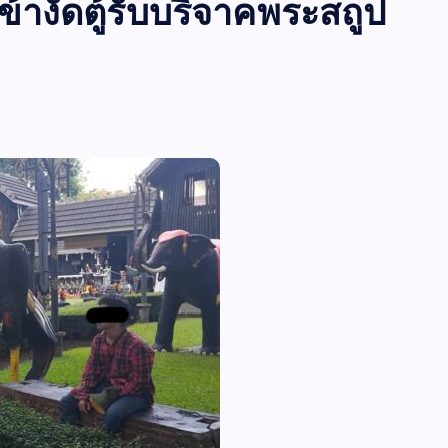
เข้างัดตู้รับบริจาคพระสถูป