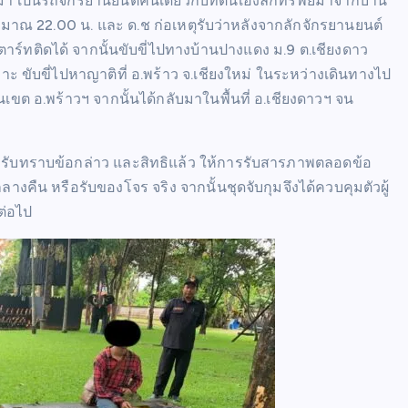
่มา เป็นรถจักรยานยนต์คันเดียวกับที่ตนเองลักทรัพย์มาจากบ้าน
าณ 22.00 น. และ ด.ช ก่อเหตุรับว่าหลังจากลักจักรยานยนต์
์ทติดได้ จากนั้นขับขี่ไปทางบ้านปางแดง ม.9 ต.เชียงดาว
 ขับขี่ไปหาญาติที่ อ.พร้าว จ.เชียงใหม่ ในระหว่างเดินทางไป
ต อ.พร้าวฯ จากนั้นได้กลับมาในพื้นที่ อ.เชียงดาวฯ จน
ูกจับรับทราบข้อกล่าว และสิทธิแล้ว ให้การรับสารภาพตลอดข้อ
คืน หรือรับของโจร จริง จากนั้นชุดจับกุมจึงได้ควบคุมตัวผู้
ต่อไป