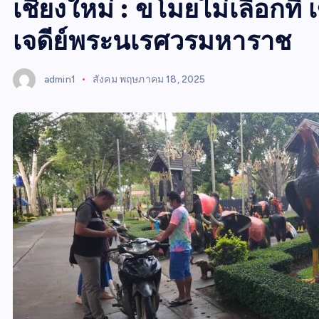
W
เชียงใหม่ : ขโมยไม่เลือกที่ 
S
เจดีย์พระนเรศวรมหาราช
admin1
สังคม
พฤษภาคม 18, 2025