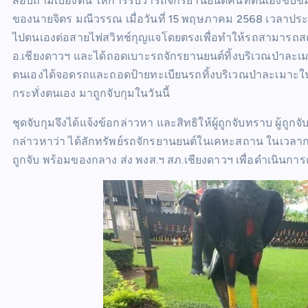
สอบถามเบื้องต้น ให้การรับว่ารถจักรยานยนต์คันที่ตนเองขับขี
ของนายจิตร มณีวรรณ เมื่อวันที่ 15 พฤษภาคม 2568 เวลาประม
ไปตนเองต่อสายไฟสวิทช์กุญแจโดยตรงเพื่อทำให้รถสามารถสตาร
อ.เชียงดาวฯ และได้ถอดเบาะรถจักรยานยนต์ทิ้งบริเวณป่าละเมาะ
ตนเองได้จอดรถและถอดป้ายทะเบียนรถทิ้งบริเวณป่าละเมาะในเข
กระทั่งตนเอง มาถูกจับกุมในวันนี้
ชุดจับกุมจึงได้แจ้งข้อกล่าวหา และสิทธิให้ผู้ถูกจับทราบ ผู้ถ
กล่าวหาว่า ได้ลักทรัพย์รถจักรยานยนต์ในเคหะสถาน ในเวลากลาง
ถูกจับ พร้อมของกลาง ส่ง พงส.ฯ สภ.เชียงดาวฯ เพื่อดำเนินการ