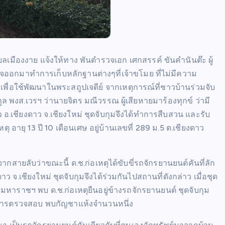
บลเมืองงาย แจ้งให้ทาง พันตำรวจเอก เศกสรรค์ ขันคำนันต๊ะ ผู้
จออกมาทำการเก็บหลักฐานต่างๆที่เจ้าขโมย ที่ไม่มีความ
าคเพื่อใช้พัฒนาในพระสถูปเจดีย์ จากเหตุการณ์ที่ชาวบ้านร่วมจับ
ล พงส.เวรฯ ว่านายจิตร มณีวรรณ ผู้เสียหายมาร้องทุกข์ ว่ามี
าว อ.เชียงดาว จ.เชียงใหม่ ชุดจับกุมจึงได้ทำการสืบสวน และรับ
ตุ อายุ 13 ปี 10 เดือนเศษ อยู่บ้านเลขที่ 289 ม.5 ต.เชียงดาว
ากสายลับว่าขณะนี้ ด.ช.ก่อเหตุได้ขับขี่รถจักรยานยนต์คันที่ลัก
จ.เชียงใหม่ ชุดจับกุมจึงได้ร่วมกันไปสถานที่ดังกล่าว เมื่อชุด
ราชฯ พบ ด.ช.ก่อเหตุยืนอยู่ข้างรถจักรยานยนต์ ชุดจับกุม
กการตรวจสอบ พบกัญชาแห้งจำนวนหนึ่ง