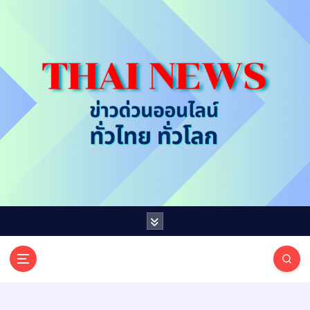
S
k
i
p
t
o
c
o
n
t
e
n
t
T
ออนไลน์ ทั่วไทย ทั่วโลก
H
A