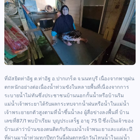
ที่มัสยิดท่าอิฐ ต.ท่าอิฐ อ.ปากเกร็ด จ.นนทบุรี เนื่องจากพายุฝน
ตกหนักอย่างต่อเนื่องน้ำท่วมขังในหลายพื้นที่เนื่องจากการ
ระบายน้ำไม่ทันซึ่งประชาชนบ้านนอกกั้นน้ำหรือบ้านริม
แม่น้ำเจ้าพระยาได้รับผลกระทบจากน้ำฝนหรือน้ำในแม่น้ำ
เจ้าพระยายกตัวสูงตามที่น้ำชึ้นน้ำลง ผู้สื่อข่างลงพื้นที่ บ้าน
เลขที่87/1 พบป้าเรียม บุญประเสร็ฐ อายุ 75 ปี ซึ่งเป็นเจ้าของ
บ้านเล่าว่าบ้านของตนติดกับริมแม่น้ำเจ้าพนะยาและแต่ละปี
ที่ผ่านมาน้ำท่วมทุกปีทุกวันนี้ฝนตกหนักวันไหนน้ำในแม่น้ำ