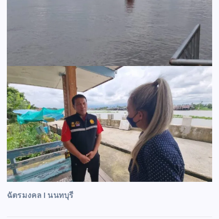
ฉัตรมงคล I นนทบุรี