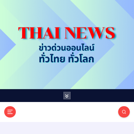
S
k
i
p
t
o
c
o
n
t
e
n
t
T
ออนไลน์ ทั่วไทย ทั่วโลก
H
A