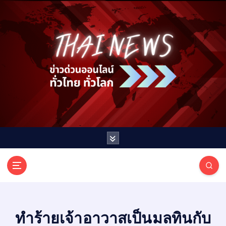
S
k
i
p
t
o
c
o
n
t
e
n
t
T
ออนไลน์ ทั่วไทย ทั่วโลก
H
A
I
ทำร้ายเจ้าอาวาสเป็นมลทินกับ