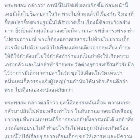
พระพยอม กล่าวว่า กรณีนี้ไม่ใช่เพิ่งเคยเกิดขึ้น ก่อนหน้านี้
เคยมีเด็กไปช็อตปลาในวัด พระไปห้ามแล้วมีเรื่องกัน จึงเอาที่
ช็อตปลาช็อตพระรูปนั้นได้รับบาดเจ็บ เรื่องนี้ต้องระวังอย่าง
มาก ยิ่งเป็นเด็กมุสลิมอาจจะไม่มีความเคารพยำเกรงพระ ทำ
ไปตามอารมณ์ พระก็ต้องฉลาดเวลาจะไปห้ามไปปรามเด็ก
ควรมีคนไปด้วย แต่ถ้าไปเพียงแค่คนเดียวอาจจะเสี่ยง ถ้าจะ
ให้ดีใช้กำลังแต่ไม่ใช้กำลังทำร้ายแต่เป็นกำลังให้เกิดความ
เกรงกลัว และไม่กล้าทำร้ายพระ วัดต่างๆควรเตรียมตัวรับมือ
ไว้ว่าการมีเด็กมาตกปลาในวัด ขุดไส้เดือนในวัด เห็นว่า
หมิ่นเหม่ก็ควรจะแจ้งผู้ใหญ่บ้านกำนันให้มาตักเตือนดีกว่า
พระ ไปเตือนเองจะปลอดภัยกว่า
พระพยอม กล่าวต่ออีกว่า ยุคนี้ศีลธรรมมันเสื่อม ความเกรง
กลัวบาปมันไม่ค่อยเหลือเท่าไหร่ ในสันดานอาจจะมีเหลืออยู่
บางกลุ่มที่พ่อแม่อบรมดีก็อาจจะพอยับยั้งอารมณ์ได้ แต่ถ้าสิ่ง
แวดล้อมอบรมไม่ดี ทำอะไรกันไม่ค่อยถูก มันก็จะเกิดเรื่อง
แบบนี้ไปได้เรื่อยๆ อยากเตือนเด็กๆ ขอให้เคารพ และมีความ