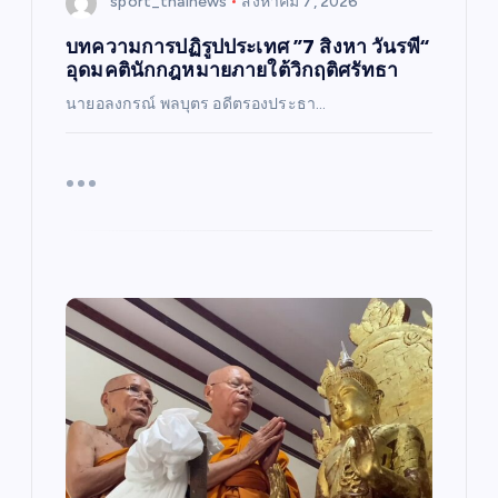
sport_thainews
สิงหาคม 7, 2026
บทความการปฏิรูปประเทศ ”7 สิงหา วันรพี“
อุดมคตินักกฎหมายภายใต้วิกฤติศรัทธา
นายอลงกรณ์ พลบุตร อดีตรองประธา…