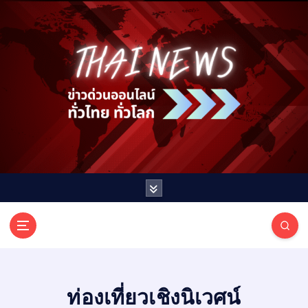
S
k
i
p
t
o
c
o
n
t
e
n
t
T
ออนไลน์ ทั่วไทย ทั่วโลก
H
A
I
ท่องเที่ยวเชิงนิเวศน์