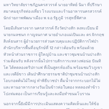
มหาวิทยาลัยราชภัฏนครสวรรค์ นายอาทิตย์ นิมา ที่ปรึกษา
สมาคมธุรกิจท่องเที่ยว โรงแรมและร้านอาหารนครสวรรค์
นักถ่ายภาพพัฒนาเมือง พ.จ.อ.รัฐภูมิ วรสุทธิ์พิศาล
โดยมีเส้นทางจาก นครสวรรค์ ถึงวัดปางสัก ลงทะเบียน มี
นายกมลชนก กาญจนกาศ นายอำเภอแม่เปินและ ดร.จักกฤช
สิงห์ธนสาร ผู้อำนวยการส่วนควบคุมและปฏิบัติการไฟป่า
สำนักบริหารพื้นที่อนุรักษ์ที่ 12 กล่าวต้อนรับ พร้อมด้วย
หัวหน้าส่วนราชการ ผู้ใหญ่บ้าน และชาวชุมชนบ้านปางสัก
ร่วมต้อนรับ หลังจากนั้นไปกราบสักการะหลวงพ่อน่อ ปัณทิ
โต ได้ทดลองดริปกาแฟ ที่เป็นสูตรท้องถิ่น พร้อมชมวิวภูเขา
และเจดีย์ขาว เดินป่าศึกษาธรรมชาติป่าชุมชนบ้านปางสัก
โอบกอดต้นไม้ใหญ่ ทำพิธีบวชป่า ดื่มน้ำจากกระบอกไม้ไผ่
และทานอาหารกลางวันเป็นข้าวห่อใบตอง ทดลองทำข้าว
โปงห่มตอง เป็นการเรียนรู้และลงมือทำขนมโบราณ
นอกจากนี้ยังมีมีการประเมินแสดงความคิดเห็นและให้ข้อ