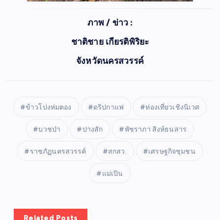
ภาพ / ข่าว :
ชาติชาย เกียรติพิริยะ
จังหวัดนครสวรรค์
ข้าวโปงห่มตอง
ดริปกาแฟ
ท่องเที่ยวเชิงนิเวศ
บวชป่า
ปางสัก
พัชราภา สิงห์ธนสาร
ราชภัฏนครสวรรค์
สกสว.
เศรษฐกิจชุมชน
แม่เปิน
Related Posts