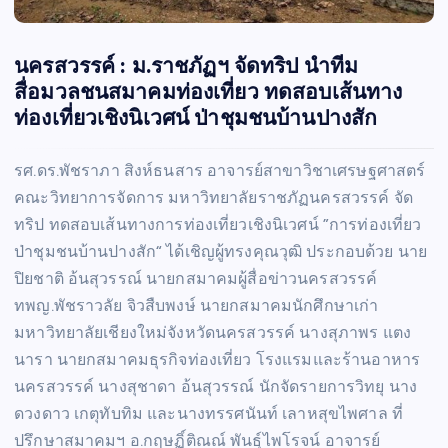
นครสวรรค์ : ม.ราชภัฏฯ จัดทริป นำทีม
สื่อมวลชนสมาคมท่องเที่ยว ทดสอบเส้นทาง
ท่องเที่ยวเชิงนิเวศน์ ป่าชุมชนบ้านปางสัก
รศ.ดร.พัชราภา สิงห์ธนสาร อาจารย์สาขาวิชาเศรษฐศาสตร์
คณะวิทยาการจัดการ มหาวิทยาลัยราชภัฏนครสวรรค์ จัด
ทริป ทดสอบเส้นทางการท่องเที่ยวเชิงนิเวศน์ ”การท่องเที่ยว
ป่าชุมชนบ้านปางสัก“ ได้เชิญผู้ทรงคุณวุฒิ ประกอบด้วย นาย
ปิยชาติ อ้นสุวรรณ์ นายกสมาคมผู้สื่อข่าวนครสวรรค์
ทพญ.พัชราวลัย จิวสืบพงษ์ นายกสมาคมนักศึกษาเก่า
มหาวิทยาลัยเชียงใหม่จังหวัดนครสวรรค์ นางสุภาพร แตง
นารา นายกสมาคมธุรกิจท่องเที่ยว โรงแรมและร้านอาหาร
นครสวรรค์ นางสุชาดา อ้นสุวรรณ์ นักจัดรายการวิทยุ นาง
ดวงดาว เกตุทับทิม และนางทรรศนันท์ เลาหสุขไพศาล ที่
ปรึกษาสมาคมฯ อ.กฤษฏิ์ติณณ์ พันธุ์ไพโรจน์ อาจารย์