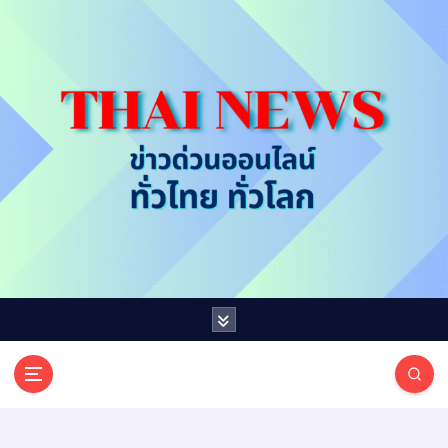
S
k
i
p
t
o
c
o
n
t
e
n
t
T
ออนไลน์ ทั่วไทย ทั่วโลก
H
A