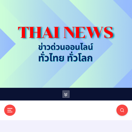
S
k
i
p
t
o
c
o
n
t
e
n
t
T
ออนไลน์ ทั่วไทย ทั่วโลก
H
A