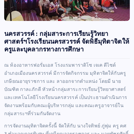
นครสวรรค์ : กลุ่มสาระการเรียนรู้วิทยา
ศาสตร์ฯโรงเรียนนครสวรรค์ จัดพิธีมุทิตาจิตให้
ครูและบุคลากรทางการศึกษา
ณ ห้องอาหารฟอรั่มเอส โรงแรมพาราดิโซ เจเค ดีไซด์
อำเภอเมืองนครสวรรค์ มีการจัดกิจกรรม มุทิตาจิตให้กับครู
เกษียณอายุราชการ และ ลาออกจากตำแหน่ง โดยมี นาย
บัณฑิต กาละภักดี หัวหน้ากลุ่มสาระการเรียนรู้วิทยาศาสตร์
และเทคโนโลยีโรงเรียนนครสวรรค์ เป็นประธานดำเนินการ
จัดงานพร้อมกับคณะผู้บริหารกลุ่ม และคณะครูอาจารย์ใน
กลุ่มสาระฯที่ร่วมกันจัดงาน
การจัดงานมุทิตาจิตครั้งนี้ จัดให้กับ นางใจทิพย์ ภู่พุ่ม ครู คศ
3 ชำนาญการพิเศษ ที่เกษียณอายุราชการ และ นายพัชรศักดิ์