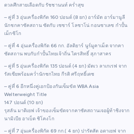
ดวลศึกสายเลือดกับ รัชชานนท์ คร่ำสุข
– คู่ที่ 3 อุ่นเครื่องพิกัด 160 ปอนด์ (8 ยก) อาร์มัต อาร์มานูลี
นักชกคาซัคสถาน ซัดกับ เซซาร์ โลซาโน่ กอนซาเลซ กำปั้น
เม็กซิโก
– คู่ที่ 4 อุ่นเครื่องพิกัด 66 กก. อัลดิยาร์ นูร์มูคาเม็ต จากคา
ซัดสถาน พบกับกำปั้นไทยเจ้าถิ่น ไตรสิทธิ์ สุภาสาคร
– คู่ที่ 5 อุ่นเครื่องพิกัด 135 ปอนด์ (4 ยก) มัตเว ลาเกเรฟ จาก
รัสเซียพร้อมคว่ำนักชกไทย กีรติ ศรีฤทธิ์เดช
– คู่ที่ 6 อีกหนึ่งคู่เอกป้องกันเข็มขัด WBA Asia
Welterweight Title
147 ปอนด์ (10 ยก)
รุสลัน มาดิเยฟ เจ้าของเข็มขัดจากคาซัคสถานเจอผู้ท้าชิงจาก
นามิเบีย อาเบ็ด ชิโคงโก
– คู่ที่ 7 อุ่นเครื่องพิกัด 69 กก.( 4 ยก) ปารัตสัต อดาเยฟ จาก