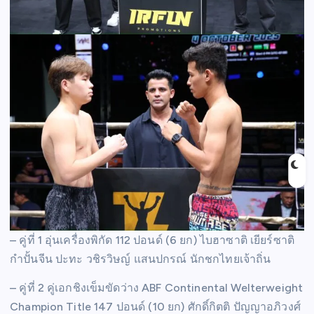
– คู่ที่ 1 อุ่นเครื่องพิกัด 112 ปอนด์ (6 ยก) ไบฮาซาติ เยียร์ซาติ
กำปั้นจีน ปะทะ วชิรวิษญ์ แสนปกรณ์ นักชกไทยเจ้าถิ่น
– คู่ที่ 2 คู่เอกชิงเข็มขัดว่าง ABF Continental Welterweight
Champion Title 147 ปอนด์ (10 ยก) ศักดิ์กิตติ ปัญญาอภิวงศ์