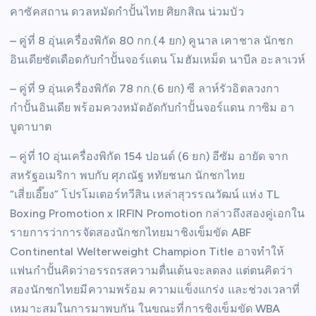
คาซัคสถาน ดวลหมัดกำปั้นไทย ศิยกสิณ น่วมบัว
– คู่ที่ 8 อุ่นเครื่องพิกัด 80 กก.(4 ยก) คูนาล เคาชาล นักชก
อินเดียซัดเดือดกับกำปั้นจอร์แดน โมฮัมเหม็ด นาบีล อะลาเวห์
– คู่ที่ 9 อุ่นเครื่องพิกัด 78 กก.(6 ยก) ซี ลาห์รัวอิตลวงกา
กำปั้นอินเดีย พร้อมควงหมัดอัดกับกำปั้นจอร์แดน กาซิม อา
บูดาบาต
– คู่ที่ 10 อุ่นเครื่องพิกัด 154 ปอนด์ (6 ยก) อีซัม อายัด จาก
สหรัฐอเมริกา พบกับ ศุภณัฐ หทัยชนก นักชกไทย
“เสี่ยเอี๊ยง” โปรโมเตอร์ทวีสิน เหล่าสุวรรณวัฒน์ แห่ง TL
Boxing Promotion x IRFIN Promotion กล่าวถึงสองคู่เอกใน
รายการว่าการจัดสองนักชกไทยมาชิงเข็มขัด ABF
Continental Welterweight Champion Title อาจทำให้
แฟนกำปั้นคิดว่าอรรถรสความตื่นเต้นจะลดลง แต่ตนคิดว่า
สองนักชกไทยมีความพร้อม ความแข็งแกร่ง และช่วงเวลาที่
เหมาะสมในการมาพบกัน ในขณะที่การชิงเข็มขัด WBA