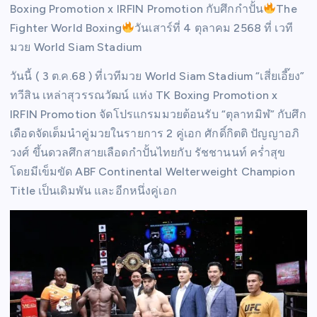
Boxing Promotion x IRFIN Promotion กับศึกกำปั้น
The
Fighter World Boxing
วันเสาร์ที่ 4 ตุลาคม 2568 ที่ เวที
มวย World Siam Stadium
วันนี้ ( 3 ต.ค.68 ) ที่เวทีมวย World Siam Stadium “เสี่ยเอี๊ยง”
ทวีสิน เหล่าสุวรรณวัฒน์ แห่ง TK Boxing Promotion x
IRFIN Promotion จัดโปรแกรมมวยต้อนรับ “ตุลาทมิฬ” กับศึก
เดือดจัดเต็มนำคู่มวยในรายการ 2 คู่เอก ศักดิ์กิตติ ปัญญาอภิ
วงศ์ ขึ้นดวลศึกสายเลือดกำปั้นไทยกับ รัชชานนท์ คร่ำสุข
โดยมีเข็มขัด ABF Continental Welterweight Champion
Title เป็นเดิมพัน และอีกหนึ่งคู่เอก