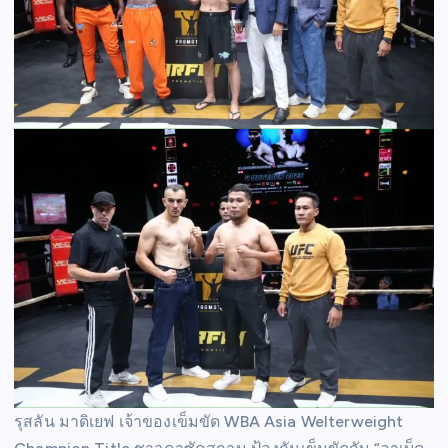
รุสลัน มาดิเยฟ เจ้าของเข็มขัด WBA Asia Welterweight