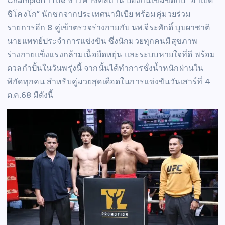
Champion Title ชาวคาซัคสถาน ป้องกันเข็มขัดกับ “อาเบ็ด
ชิโคงโก” นักชกจากประเทศนามิเบีย พร้อมคู่มวยร่วม
รายการอีก 8 คู่เข้าตรวจร่างกายกับ นพ.จีระศักดิ์ บุบผาชาติ
นายแพทย์ประจำการแข่งขัน ซึ่งนักมวยทุกคนมีสุขภาพ
ร่างกายแข็งแรงกล้ามเนื้อยืดหยุ่น และระบบหายใจที่ดี พร้อม
ดวลกำปั้นในวันพรุ่งนี้ จากนั้นได้ทำการชั่งน้ำหนักผ่านใน
พิกัดทุกคน สำหรับคู่มวยสุดเดือดในการแข่งขันวันเสาร์ที่ 4
ต.ค.68 มีดังนี้