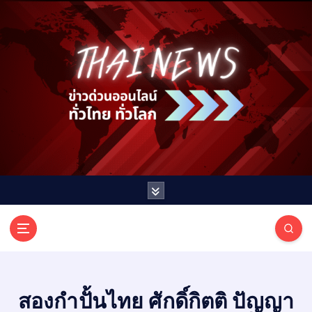
S
k
i
p
t
o
c
o
n
t
e
n
t
T
ออนไลน์ ทั่วไทย ทั่วโลก
H
A
I
สองกำปั้นไทย ศักดิ์กิตติ ปัญญา