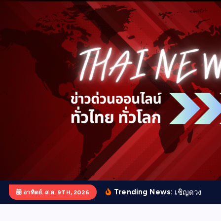
S
k
i
p
t
o
c
o
n
t
e
n
t
Trending News:
เ
ช
ญ
ด
ว
ง
ว
ญ
ญ
อาทิตย์. ส.ค. 9TH, 2026