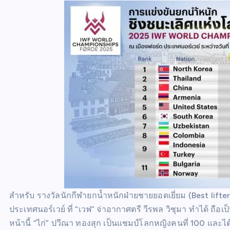
สำหรับ รางวัลนักกีฬายกน้ำหนักฝ่ายชายยอดเยี่ยม (Best lifte
ประเทศนอร์เวย์ ที่ “เวฟ” จ่าอากาศตรี วีรพล วิชุมา ทำได้ ถือ
หน้านี้ “ไก่” ปวีณา ทองสุก เป็นแชมป์โลกหญิงคนที่ 100 และไ