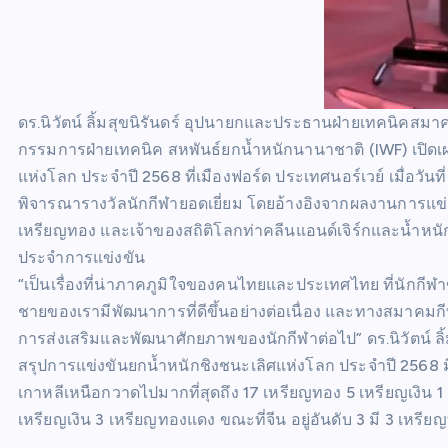
ดร.นิวัตน์ ลิ้มสุขนิรันดร์ อุปนายกและประธานฝ่ายเทคนิค
กรรมการฝ่ายเทคนิค สหพันธ์ยกน้ำหนักนานาชาติ (IWF) เปิดเผย
แห่งโลก ประจำปี 2568 ที่เมืองฟอร์ด ประเทศนอร์เวย์ เมื่อวั
พิจารณารางวัลนักกีฬายอดเยี่ยม โดยอ้างอิงจากผลงานการแข่งขั
เหรียญทอง และเจ้าของสถิติโลกท่าคลีนแอนด์เจิร์กและน้ำหนักร
ประจำการแข่งขัน
“เป็นเรื่องที่น่าภาคภูมิใจของคนไทยและประเทศไทย ที่นักก
ชายของเรามีพัฒนาการที่ดีขึ้นอย่างต่อเนื่อง และทางสมาคมก
การส่งเสริมและพัฒนาศักยภาพของนักกีฬาต่อไป” ดร.นิวัตน์ ลิ้ม
สรุปการแข่งขันยกน้ำหนักชิงชนะเลิศแห่งโลก ประจำปี 2568 มี
เกาหลีเหนือกวาดไปมากที่สุดถึง 17 เหรียญทอง 5 เหรียญเงิน 
เหรียญเงิน 3 เหรียญทองแดง ขณะที่จีน อยู่อันดับ 3 มี 3 เหร