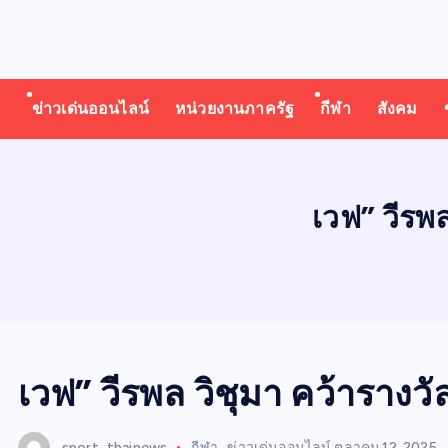
T
ออนไลน์ ทั่วไทย ทั่วโลก
H
ข่าวเด่นออนไลน์
หน่วยงานภาครัฐ
กีฬา
สังคม
A
I
เวฟ” วีรพ
N
E
W
เวฟ” วีรพล วิชุมา คว้ารางว
sport_thainews
กีฬา
,
ข่าวเด่นออนไลน์
ตุลาคม 12, 2025