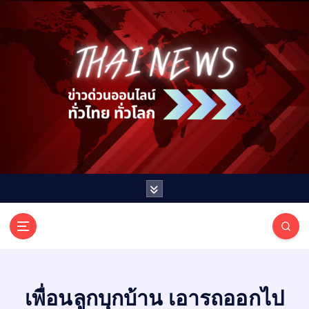
S
k
i
p
t
o
c
o
n
t
e
n
t
T
ออนไลน์ ทั่วไทย ทั่วโลก
H
A
I
เพื่อนลูกบุกบ้าน เอารถออกไป