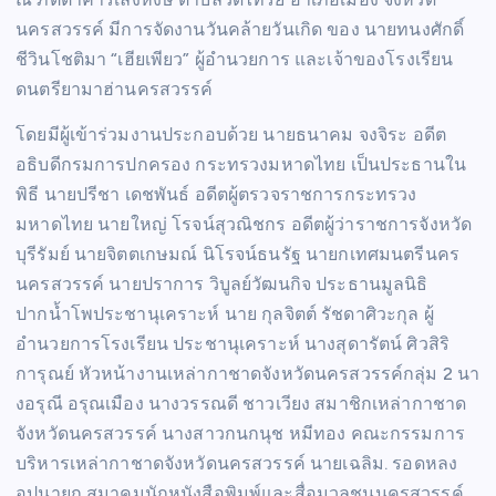
นครสวรรค์ มีการจัดงานวันคล้ายวันเกิด ของ นายทนงศักดิ์
ชีวินโชติมา “เฮียเพียว” ผู้อำนวยการ และเจ้าของโรงเรียน
ดนตรียามาฮ่านครสวรรค์
โดยมีผู้เข้าร่วมงานประกอบด้วย นายธนาคม จงจิระ อดีต
อธิบดีกรมการปกครอง กระทรวงมหาดไทย เป็นประธานใน
พิธี นายปรีชา เดชพันธ์ อดีตผู้ตรวจราชการกระทรวง
มหาดไทย นายใหญ่ โรจน์สุวณิชกร อดีตผู้ว่าราชการจังหวัด
บุรีรัมย์ นายจิตตเกษมณ์ นิโรจน์ธนรัฐ นายกเทศมนตรีนคร
นครสวรรค์ นายปราการ วิบูลย์วัฒนกิจ ประธานมูลนิธิ
ปากน้ำโพประชานุเคราะห์ นาย กุลจิตต์ รัชดาศิวะกุล ผู้
อำนวยการโรงเรียน ประชานุเคราะห์ นางสุดารัตน์ ศิวสิริ
การุณย์ หัวหน้างานเหล่ากาชาดจังหวัดนครสวรรค์กลุ่ม 2 นา
งอรุณี อรุณเมือง นางวรรณดี ชาวเวียง สมาชิกเหล่ากาชาด
จังหวัดนครสวรรค์ นางสาวกนกนุช หมีทอง คณะกรรมการ
บริหารเหล่ากาชาดจังหวัดนครสวรรค์ นายเฉลิม. รอดหลง
อุปนายก สมาคมนักหนังสือพิมพ์และสื่อมวลชนนครสวรรค์