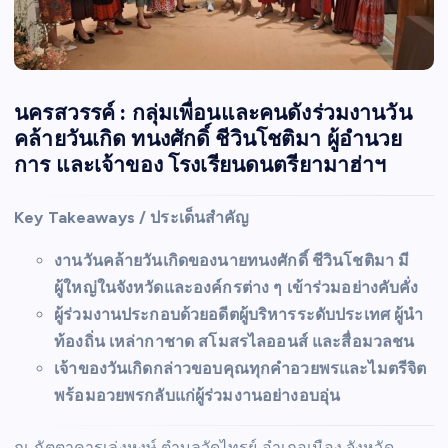
นครสวรรค์ : กลุ่มเพื่อนและคนดังร่วมงานวัน
คล้ายวันเกิด ทนงศักดิ์ ชีวินโชติมา ผู้อำนวย
การ และเจ้าของ โรงเรียนดนตรียามาฮ่าฯ
Key Takeaways / ประเด็นสำคัญ
งานวันคล้ายวันเกิดของนายทนงศักดิ์ ชีวินโชติมา มี
ผู้ใหญ่ในจังหวัดและองค์กรต่าง ๆ เข้าร่วมอย่างคับคั่ง
ผู้ร่วมงานประกอบด้วยอดีตผู้บริหารระดับประเทศ ผู้นำ
ท้องถิ่น เหล่ากาชาด สโมสรไลออนส์ และสื่อมวลชน
เจ้าของวันเกิดกล่าวขอบคุณทุกคำอวยพรและไมตรีจิต
พร้อมอวยพรกลับแก่ผู้ร่วมงานอย่างอบอุ่น
ณ ภัตตาคารเล่งหงษ์ ตำบลวัดไทรย์ อำเภอเมือง จังหวัด