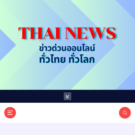
S
k
i
p
t
o
c
o
n
t
e
n
t
T
ออนไลน์ ทั่วไทย ทั่วโลก
H
A