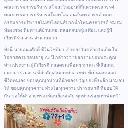
คณะกรรมการบริหาร สโมสรไลออนส์สี่แควนครสวรรค์
คณะกรรมการบริหารสโมสรไลออนส์นครสวรรค์ คณะ
กรรมการบริหารสโมสรไลอนส์ปากน้ำโพนครสวรรค์ ชมรม
ห้องเพลง หิมพานต์บ้านเสธ. ตลอดจนกลุ่มเพื่อน และผู้มี
เกียรติร่วมงาน จำนวนมาก
ทั้งนี้ นายทนงศักดิ์ ชีวินโชติมา เจ้าของวันคล้ายวันเกิด ใน
โอกาสครบรอบอายุ 73 ปี กล่าวว่า “ขอกราบขอบพระคุณ
ท่านประธาน ผู้มีเกียรติ ตลอดจนเพื่อนๆ ทุกคน ที่เสียสละ
เวลามาร่วมงาน ที่สำคัญส่งมอบคำอวยพร ที่เป็นมงคลแก่
ชีวิตตนเอง ขอบคุณทุกท่านที่นำของขวัญของที่ระลึก มามอบ
ให้ ขอบคุณทุกความห่วงใย ทุกความปรารถนาดี ที่มอบให้
กัน ขอให้คำอวยพรสะท้อนย้อนกลับ ทุกท่านร้อยเท่าพันทวี”