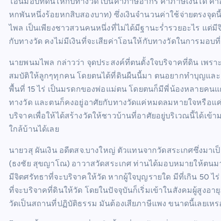
โอนมอบที่ดินให้กับทางวัด เป็นค่าภาษีอากร ค่าภาษีเงินได้ ค่
หกพันหนึ่งร้อยหกสิบสองบาท) ซึ่งเงินจำนวนค่าใช้จ่ายตรงจุดนี
ไพล เป็นเพียงชาวสวนคนหนึ่งที่ไม่ได้มีฐานะร่ำรวยอะไร แต่มีจิ
กับทางวัด คงไม่มีเงินที่จะเสียค่าโอนให้กับทางวัดในการมอ
นายพนมไพล กล่าวว่า จุดประสงค์ที่ตนตั้งใจบริจาคที่ดิน เพรา
สมบัติให้ลูกๆทุกคน โดยตนได้ที่ดินผืนนี้มา ตนอยากทำบุญและอ
พื้นที่ 15 ไร่ เป็นมรดกของพ่อแม่ตน โดยตนก็มีพี่น้องหลายค
ทางวัด และตนก็คงอยู่อาศัยกับทางวัดแค่หมดลมหายใจหรือแค่ต
บริจาคเพื่อให้ได้สร้างวัดให้ชาวบ้านที่อาศัยอยู่บริเวณนี้ได้เข
ใกล้บ้านได้เลย
นายวสุ ผันเงิน อดีตสจ.บางใหญ่ ตัวแทนจากวัดสระเกศซึ่งมาเป็
(ธงชัย สุขญาโณ) อาวาสวัดสระเกศ ท่านได้มอบหมายให้ตนมาทำเรื
มีจิตศรัทธาที่จะบริจาคให้วัด หากผู้ใจบุญรายใด มีที่เกิน 50 ไ
ที่จะบริจาคที่ดินให้วัด โดยในปัจจุบันก็เริ่มเข้าในสังคมผู้สูงอา
วัดเป็นสถานที่ปฏิบัติธรรม มันต้องเสียภาษีแพง ขนาดนี้เลยเหร