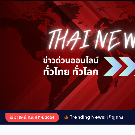
S
k
i
p
t
o
c
o
n
t
e
n
t
Trending News:
เ
ช
ญ
ด
ว
ง
ว
ญ
ญ
อาทิตย์. ส.ค. 9TH, 2026