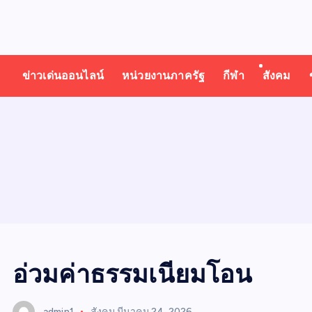
T
ออนไลน์ ทั่วไทย ทั่วโลก
H
ข่าวเด่นออนไลน์
หน่วยงานภาครัฐ
กีฬา
สังคม
A
I
N
E
W
อ่วมค่าธรรมเนียมโอน
admin1
สังคม
มีนาคม 24, 2026