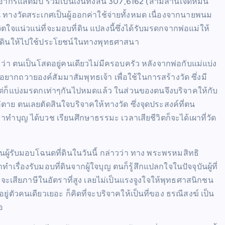
าอากรแสตมป์ รวมเป็นเงินทั้งสิ้น 307,6162 (สามล้านเจ็ดหมื่น
้ ทางวัดสระเกศเป็นผู้ออกค่าใช้จ่ายทั้งหมด เนื่องจากนายพนม
ตใจแน่วแน่ที่จะมอบที่ดิน แปลงนี้ซึ่งได้รับมรดกจากพ่อแม่ให้
บที่ดินให้ไปใช้ประโยชน์ในทางพุทธศาสนา
ะว่า ตนเป็นโสดอยู่คนเดียวไม่มีครอบครัว หลังจากพ่อกับแม่แบ่ง
ยากถวายองค์สัมมาสัมพุทธเจ้า เพื่อใช้ในการสร้างวัด ซึ่งมี
นแต่ก็แบ่งมรดกเท่าๆกันไปหมดแล้ว ในส่วนของตนจึงบริจาคให้กับ
าย ตนเลยตัดสินใจบริจาคให้ทางวัด ซึ่งจุดประสงค์ที่ตน
้ามาทำบุญ ได้บวช เรียนศึกษาธรรมะ เวลาเสียชีวิตก็จะได้เผาที่วัด
นผู้รับมอบโฉนดที่ดินในวันนี้ กล่าวว่า ทาง พระพรหมสิทธิ
่องรับมอบที่ดินจากผู้ใจบุญ ตนก็รู้สึกแปลกใจในปัจจุบันผู้ที่
ร่ จะเสียภาษีในอัตราที่สูง เลยไม่เป็นแรงจูงใจให้พุทธศาสนิกชน
ยุอยู่ตัวคนเดียวเยอะ ก็คิดที่จะบริจาคให้เป็นที่ของ ธรณีสงฆ์ เป็น
อ