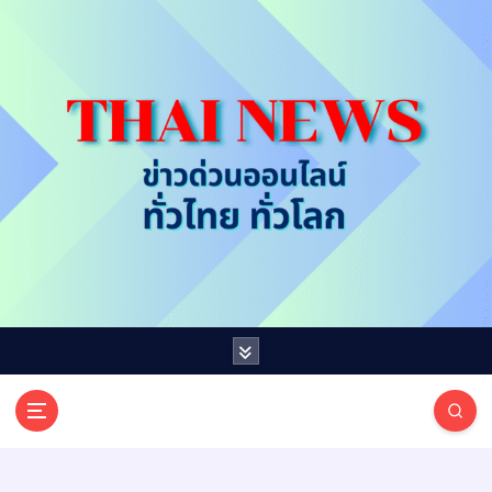
S
k
i
p
t
o
c
o
n
t
e
n
t
T
ออนไลน์ ทั่วไทย ทั่วโลก
H
A