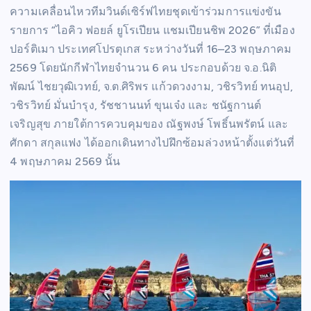
ความเคลื่อนไหวทีมวินด์เซิร์ฟไทยชุดเข้าร่วมการแข่งขัน
รายการ “ไอคิว ฟอยล์ ยูโรเปียน แชมเปียนชิพ 2026” ที่เมือง
ปอร์ติเมา ประเทศโปรตุเกส ระหว่างวันที่ 16–23 พฤษภาคม
2569 โดยนักกีฬาไทยจำนวน 6 คน ประกอบด้วย จ.อ.นิติ
พัฒน์ ไชยวุฒิเวทย์, จ.ต.ศิริพร แก้วดวงงาม, วชิรวิทย์ ทนอุป,
วชิรวิทย์ มั่นบำรุง, รัชชานนท์ ขุนเจ๋ง และ ชนัฐกานต์
เจริญสุข ภายใต้การควบคุมของ ณัฐพงษ์ โพธิ์นพรัตน์ และ
ศักดา สกุลแฟง ได้ออกเดินทางไปฝึกซ้อมล่วงหน้าตั้งแต่วันที่
4 พฤษภาคม 2569 นั้น