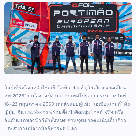
วินด์เซิร์ฟไทยหวังใช้เวที “ไอคิว ฟอยล์ ยูโรเปียน แชมเปียน
ชิพ 2026“ ที่เมืองปอร์ติเมา ประเทศโปรตุเกส ระหว่างวันที่
16–23 พฤษภาคม 2569 เทสต์ระบบคู่แข่ง “เอเชียนเกมส์” ทั้ง
ญี่ปุ่น, จีน และฮ่องกง พร้อมตั้งเป้าติดกลุ่มโกลด์ ฟรีท ครึ่ง
อันดับแรกของนักกีฬาทั้งหมด ส่วนชุดเยาวชนเน้นเก็บเกี่ยว
ประสบการณ์จากนักกีฬาระดับโลก