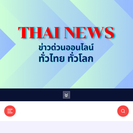
S
k
i
p
t
o
c
o
n
t
e
n
t
T
ออนไลน์ ทั่วไทย ทั่วโลก
H
A