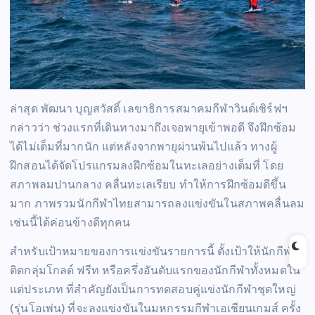
ล่าสุด พัฒนา บุญสวัสดิ์ เลขาธิการสมาคมกีฬาวินด์เซิร์ฟฯ
กล่าวว่า ช่วงแรกที่เดินทางมาถึงเจอพายุเข้าพอดี จึงฝึกซ้อม
ได้ไม่เต็มที่มากนัก แต่หลังจากพายุผ่านพ้นไปแล้ว ทางผู้
ฝึกสอนได้จัดโปรแกรมลงฝึกซ้อมในทะเลอย่างเต็มที่ โดย
สภาพลมปานกลาง คลื่นทะเลเรียบ ทำให้การฝึกซ้อมดีขึ้น
มาก ภาพรวมนักกีฬาไทยสามารถลงแข่งขันในสภาพคลื่นลม
เช่นนี้ได้ค่อนข้างดีทุกคน
สำหรับเป้าหมายของการแข่งขันรายการนี้ ตั้งเป้าให้นักกีฬา
ติดกลุ่มโกลด์ ฟรีท หรือครึ่งอันดับแรกของนักกีฬาทั้งหมดใน
แต่ประเภท ที่สำคัญยังเป็นการทดสอบคู่แข่งนักกีฬาชุดใหญ่
(รุ่นโอเพ่น) ที่จะลงแข่งขันในมหกรรมกีฬาเอเชียนเกมส์ ครั้ง