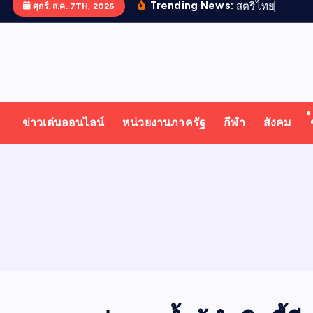
Trending News:
ส
ต
ร
ไ
ท
ย
ด
เ
ด
น
ศุกร์. ส.ค. 7TH, 2026
T
ออนไลน์ ทั่วไทย ทั่วโลก
H
ข่าวเด่นออนไลน์
หน่วยงานภาครัฐ
กีฬา
สังคม
A
I
N
E