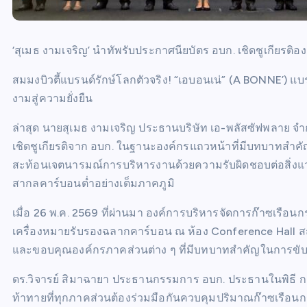
‘สุเมธ งามเจริญ’ นำทัพรับประกาศนียบัตร อบก. เชิดชูเกียรติอง
สมมงบิวตี้แบรนด์รักษ์โลกตัวจริง! “เอบอนเน่” (A BONNE’) แ
งามสู่ความยั่งยืน
ล่าสุด นายสุเมธ งามเจริญ ประธานบริษัท เอ-พลัสซัฟพลาย จำ
เชิดชูเกียรติจาก อบก. ในฐานะองค์กรแถวหน้าที่มีบทบาทสำค
สะท้อนเจตนารมณ์การบริหารงานด้วยความรับผิดชอบต่อสิ่งแว
สากลคาร์บอนต่ำอย่างเต็มภาคภูมิ
เมื่อ 26 พ.ค. 2569 ที่ผ่านมา องค์การบริหารจัดการก๊าซเรือ
เครื่องหมายรับรองฉลากคาร์บอน ณ ห้อง Conference Hall สถาบ
และขอบคุณองค์กรภาคส่วนต่าง ๆ ที่มีบทบาทสำคัญในการขั
ดร.วิจารย์ สิมาฉายา ประธานกรรมการ อบก. ประธานในพิธี กล่
ท้าทายที่ทุกภาคส่วนต้องร่วมมือกันควบคุมปริมาณก๊าซเรือนก