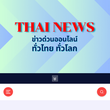
S
k
i
p
t
o
c
o
n
t
e
n
t
T
ออนไลน์ ทั่วไทย ทั่วโลก
H
A