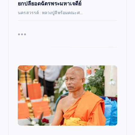
ยกปลียอดฉัตรพระมหาเจดีย์
นครสวรรค์ : หลวงปู่ลีพร้อมคณะศ…