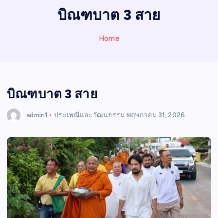
I
บิณฑบาต 3 สาย
N
E
Home
W
S
บิณฑบาต 3 สาย
admin1
ประเพณีและวัฒนธรรม
พฤษภาคม 31, 2026