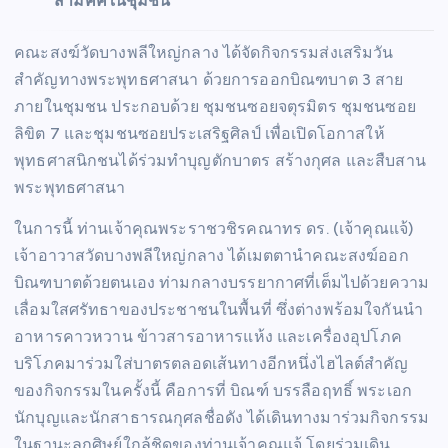
สามัคคีในชุมชน
คณะสงฆ์วัดบางพลีใหญ่กลาง ได้จัดกิจกรรมส่งเสริมวัน
สำคัญทางพระพุทธศาสนา ด้วยการออกบิณฑบาต 3 สาย
ภายในชุมชน ประกอบด้วย ชุมชนซอยจตุรมิตร ชุมชนซอย
ลิขิต 7 และชุมชนซอยประเสริฐศิลป์ เพื่อเปิดโอกาสให้
พุทธศาสนิกชนได้ร่วมทำบุญตักบาตร สร้างกุศล และสืบสาน
พระพุทธศาสนา
ในการนี้ ท่านเจ้าคุณพระราชวชิรคณาทร ดร. (เจ้าคุณแจ้)
เจ้าอาวาสวัดบางพลีใหญ่กลาง ได้เมตตานำคณะสงฆ์ออก
บิณฑบาตด้วยตนเอง ท่ามกลางบรรยากาศที่เต็มไปด้วยความ
เลื่อมใสศรัทธาของประชาชนในพื้นที่ ซึ่งต่างพร้อมใจกันนำ
อาหารคาวหวาน ข้าวสารอาหารแห้ง และเครื่องอุปโภค
บริโภคมาร่วมใส่บาตรตลอดเส้นทางอีกหนึ่งไฮไลต์สำคัญ
ของกิจกรรมในครั้งนี้ คือการที่ บิณฑ์ บรรลือฤทธิ์ พระเอก
นักบุญและนักสาธารณกุศลชื่อดัง ได้เดินทางมาร่วมกิจกรรม
ในฐานะลูกศิษย์ใกล้ชิดของท่านเจ้าคุณแจ้ โดยร่วมเดิน