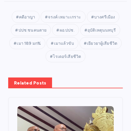
คดีอาญา
จรงค์ เหมาะเกราะ
บางศรีเมือง
ปปช.ชนคนตาย
ผอ.ปปช.
อุบัติเหตุนนทบุรี
เมา 189 มก%
เมาแล้วขับ
เยียวยาผู้เสียชีวิต
ไรเดอร์เสียชีวิต
Related Posts