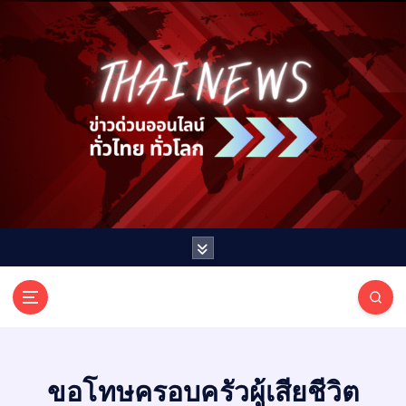
S
k
i
p
t
o
c
o
n
t
e
n
t
T
ออนไลน์ ทั่วไทย ทั่วโลก
H
A
I
ขอโทษครอบครัวผู้เสียชีวิต