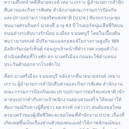
ความคืบหน้าคดีที่นายจรงค์ เหมาะเกราะ ผู้อำนวยการสำนัก
สืบสวนและกิจการพิเศษ สำนักงานคณะกรรมการปัองกัน
และปราบปรามการทุจริตแห่งชาติ (ป.ป.ช.) ขับรถกระบะพุ่ง
ชนนายศรนรินทร์ นาคงสี อายุ 43 ปี ไรเดอร์หนุ่มเสียชีวิตบน
ถนนต่างระดับบางรักน้อย อ.เมือง จ.นนทบุรี โดยในเบืัองต้น
พบว่านายจรงค์ มีปริมาณแอลกอฮอล์ในร่างกายสูงถึง 189
มิลลิกรัมเปอร์เซ็นต์ ก่อนถูกเจ้าหน้าที่ตำรวจควบคุมตัวไป
ดำเนินคดีต่อที่โรงพัก สภ.บางศรีเมือง ก่อนจะใช้ตำแหน่ง
ประกันตัวออกจากโรงพักไป
ที่สภ.บางศรีเมือง จ.นนทบุรี หลังจากที่นายนายจรงค์ เหมาะ
เกราะ ผู้อำนวยการสำนักสืบสวนและกิจการพิเศษ สำนักงาน
คณะกรรมการป้องกันและปราบปรามการทุจริตแห่งชาติ เข้า
มาสอบปากคำกับทางเจ้าพนักงานสอบสวนเสร็จ ได้ลงมาให้
สัมภาษณ์กับทางผู้สื่อข่าว ผอ.จรงค์ กล่าวว่า ตนต้องขอโทษ
ครอบครัวของผู้เสียชีวิตและขอโทษที่สำนักงาน ป.ป.ช. เรื่องที่
เกิดเหตุขึ้นเป็นเรื่องส่วนตัวของตนเองทำให้ภาพลักษณ์ของ