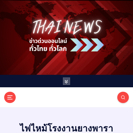
S
k
i
p
t
o
c
o
n
t
e
n
t
T
ออนไลน์ ทั่วไทย ทั่วโลก
H
A
I
ไฟไหม้โรงงานยางพารา