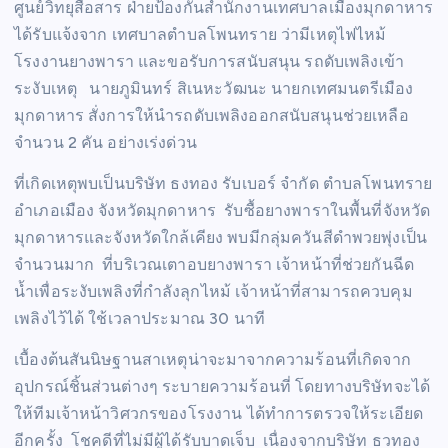
ศูนย์วิทยุสื่อสาร ฝ่ายป้องกันสำนักงานเทศบาลเมืองมุกดาหาร
ได้รับแจ้งจาก เทศบาลตำบลโพนทราย ว่ามีเหตุไฟไหม้
โรงงานยางพารา และขอรับการสนับสนุน รถดับเพลิงเข้า
ระงับเหตุ นายภูมินทร์ สิเนหะวัฒนะ นายกเทศมนตรีเมือง
มุกดาหาร สั่งการให้นำรถดับเพลิงออกสนับสนุนช่วยเหลือ
จำนวน 2 คัน อย่างเร่งด่วน
ที่เกิดเหตุพบเป็นบริษัท ธงทอง รับเบอร์ จำกัด ตำบลโพนทราย
อำเภอเมือง จังหวัดมุกดาหาร รับซื้อยางพาราในพื้นที่จังหวัด
มุกดาหารและจังหวัดใกล้เคียง พบมีกลุ่มควันสีดำพวยพุ่งเป็น
จำนวนมาก ที่บริเวณเตาอบยางพารา เจ้าหน้าที่ช่วยกันฉีด
น้ำเพื่อระงับเพลิงที่กำลังลุกไหม้ เจ้าหน้าที่สามารถควบคุม
เพลิงไว้ได้ ใช้เวลาประมาณ 30 นาที
เบื้องต้นสันนิษฐานสาเหตุน่าจะมาจากความร้อนที่เกิดจาก
อุปกรณ์ชิ้นส่วนต่างๆ ระบายความร้อนที่ โดยทางบริษัทจะได้
ให้ทีมเจ้าหน้าวิศวกรของโรงงาน ได้ทำการตรวจให้ระเอียด
อีกครั้ง โชคดีที่ไม่มีผู้ได้รับบาดเจ็บ เนื่องจากบริษัท ธวทอง