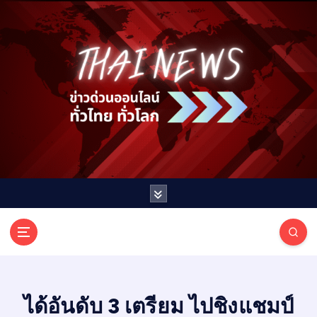
S
k
i
p
t
o
c
o
n
t
e
n
t
T
ออนไลน์ ทั่วไทย ทั่วโลก
H
A
I
ได้อันดับ 3 เตรียม ไปชิงแชมป์