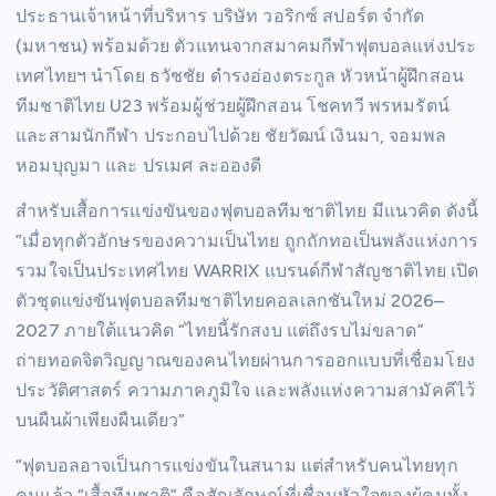
ประธานเจ้าหน้าที่บริหาร บริษัท วอริกซ์ สปอร์ต จำกัด
(มหาชน) พร้อมด้วย ตัวแทนจากสมาคมกีฬาฟุตบอลแห่งประ
เทศไทยฯ นำโดย ธวัชชัย ดำรงอ่องตระกูล หัวหน้าผู้ฝึกสอน
ทีมชาติไทย U23 พร้อมผู้ช่วยผู้ฝึกสอน โชคทวี พรหมรัตน์
และสามนักกีฬา ประกอบไปด้วย ชัยวัฒน์ เงินมา, จอมพล
หอมบุญมา และ ปรเมศ ละอองดี
สำหรับเสื้อการแข่งขันของฟุตบอลทีมชาติไทย มีแนวคิด ดังนี้
“เมื่อทุกตัวอักษรของความเป็นไทย ถูกถักทอเป็นพลังแห่งการ
รวมใจเป็นประเทศไทย WARRIX แบรนด์กีฬาสัญชาติไทย เปิด
ตัวชุดแข่งขันฟุตบอลทีมชาติไทยคอลเลกชันใหม่ 2026–
2027 ภายใต้แนวคิด “ไทยนี้รักสงบ แต่ถึงรบไม่ขลาด”
ถ่ายทอดจิตวิญญาณของคนไทยผ่านการออกแบบที่เชื่อมโยง
ประวัติศาสตร์ ความภาคภูมิใจ และพลังแห่งความสามัคคีไว้
บนผืนผ้าเพียงผืนเดียว”
“ฟุตบอลอาจเป็นการแข่งขันในสนาม แต่สำหรับคนไทยทุก
คนแล้ว “เสื้อทีมชาติ” คือสัญลักษณ์ที่เชื่อมหัวใจของผู้คนทั้ง