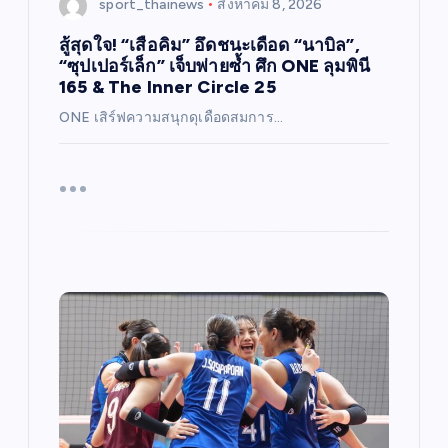
sport_thainews
สิงหาคม 8, 2026
สู้สุดใจ! “เสือคิม” อึดชนะเดือด “นาบิล”,
“ซุปเปอร์เล็ก” เจ็บพ่ายซ้ำ ศึก ONE ลุมพินี
165 & The Inner Circle 25
ONE เสิร์ฟความสนุกดุเดือดสมการ…