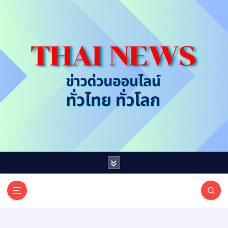
S
k
i
p
t
o
c
o
n
t
e
n
t
T
ออนไลน์ ทั่วไทย ทั่วโลก
H
A