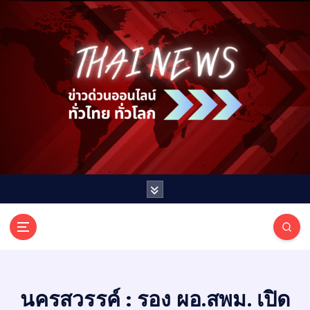
S
k
i
p
t
o
c
o
n
t
e
n
t
T
ออนไลน์ ทั่วไทย ทั่วโลก
H
A
I
นครสวรรค์ : รอง ผอ.สพม. เปิด