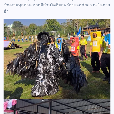
ร่วมงานทุกท่าน หากมีส่วนใดที่บกพร่องขออภัยมา ณ โอกาส
นี้”