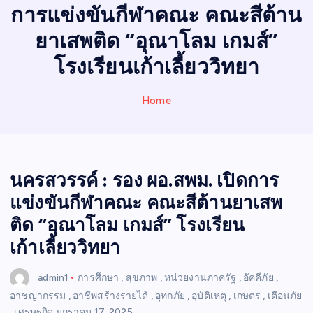
N
การแข่งขันกีฬาคณะ คณะสีต้าน
E
W
ยาเสพติด “อุณาโลม เกมส์”
S
โรงเรียนเก้าเลี้ยววิทยา
Home
นครสวรรค์ : รอง ผอ.สพม. เปิดการ
แข่งขันกีฬาคณะ คณะสีต้านยาเสพ
ติด “อุณาโลม เกมส์” โรงเรียน
เก้าเลี้ยววิทยา
admin1
การศึกษา
,
สุขภาพ
,
หน่วยงานภาครัฐ
,
อัคคีภัย
,
อาชญากรรม
,
อาชีพสร้างรายได้
,
อุทกภัย
,
อุบัติเหตุ
,
เกษตร
,
เตือนภัย
,
เศรษฐกิจ
มกราคม 17, 2025