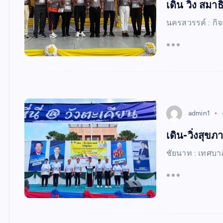
เดิน วิ่ง สมา
นครสวรรค์ : กิ
admin1
เดิน-วิ่งสุขภ
ชัยนาท : เทศบา