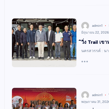
admin1
มิถุนายน 22, 202
ิวิ่ง Trail เข
นครสวรรค์ : น
admin1
พฤษภาคม 31, 202