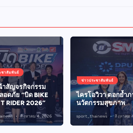
o
s
t
s
p
ะชาสัมพันธ์
a
ข่าวประชาสัมพันธ์
น้าสัญจรกิจกรรม
ปลอดภัย “บิด BIKE
ไครโอวิวา ตอกย้ำภา
g
T RIDER 2026”
นวัตกรรมสุขภาพ
i
ainews
สิงหาคม 4, 2026
sport_thainews
สิงหาคม 