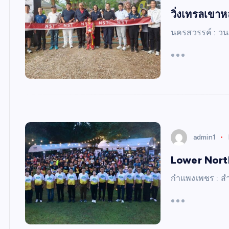
S
วิ่งเทรลเขา
นครสวรรค์ : วน
admin1
Lower North
กำแพงเพชร : สำ