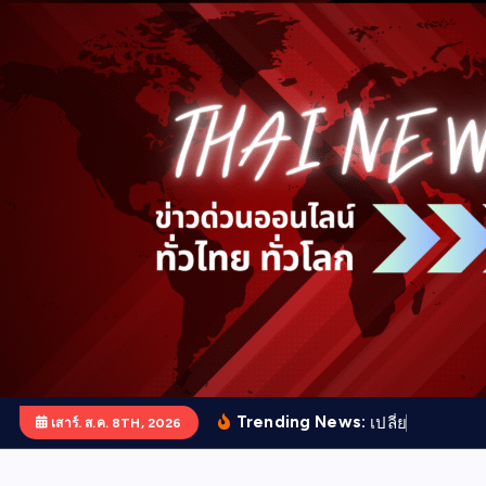
S
k
i
p
t
o
c
o
n
t
e
n
t
Trending News:
เ
ป
ล
ย
น
ย
อ
ด
พ
ร
เสาร์. ส.ค. 8TH, 2026