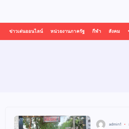
T
ออนไลน์ ทั่วไทย ทั่วโลก
H
ข่าวเด่นออนไลน์
หน่วยงานภาครัฐ
กีฬา
สังคม
A
I
N
E
W
admin1