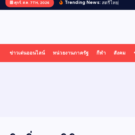
Trending News:
ส
ต
ร
ไ
ท
ย
ด
เ
ด
น
ศุกร์. ส.ค. 7TH, 2026
T
ออนไลน์ ทั่วไทย ทั่วโลก
H
ข่าวเด่นออนไลน์
หน่วยงานภาครัฐ
กีฬา
สังคม
A
I
N
E