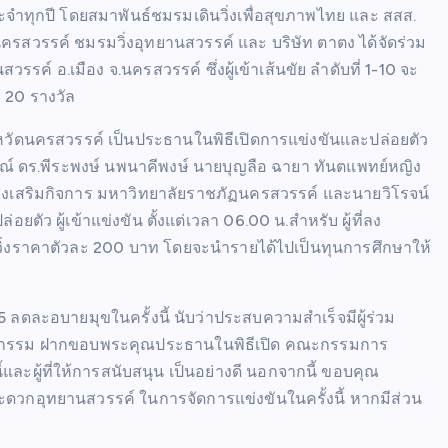
ะจำทุกปี โดยสมาพันธ์ชมรมเดินวิ่งเพื่อสุขภาพไทย และ สสส.
รสวรรค์ ชมรมวิ่งอุทยานสวรรค์ และ บริษัท ตาตง ได้จัดร่วม
รรค์ อ.เมือง จ.นครสวรรค์ ซึ่งผู้เข้าเส้นขัย ลำดับที่ 1-10 จะ
ม 20 รางวัล
ังหวัดนครสวรรค์ เป็นประธานในพิธีเปิดการแข่งขันและปล่อยตัว
วลักษณ์ ดร.พีระพงษ์ นพนาคีพงษ์ นายบุญลือ ฉายา ทันตแพทย์หญิง
ส่งเสริมกิจการ มหาวิทยาลัยราชภัฏนครสวรรค์ และนายวิโรจน์
ตัว ผู้เข้าแข่งขัน ตั้งแต่เวลา 06.00 น.สำหรับ ผู้ที่ลง
อเสื้อวิ่งราคาตัวละ 200 บาท โดยจะนำรายได้ไปเป็นทุนการศึกษาให้
5 ลดละอบายมุขในครั้งนี้ นับว่าประสบความสำเร็จมีผู้ร่วม
กิจกรรม ฝากขอบพระคุณประธานในพิธีเปิด คณะกรรมการ
้และผู้ที่ให้การสนับสนุน เป็นอย่างดี นอกจากนี้ ขอบคุณ
วกอุทยานสวรรค์ ในการจัดการแข่งขันในครั้งนี้ หากมีส่วน