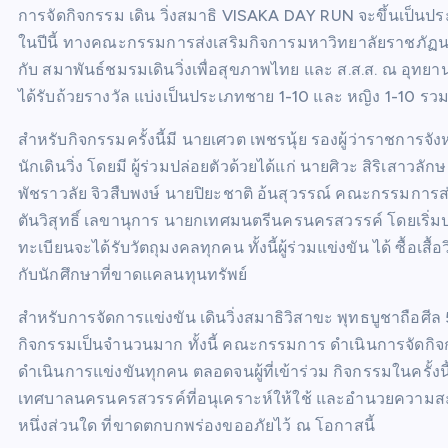
การจัดกิจกรรม เดิน วิ่งสมาธิ VISAKA DAY RUN จะขึ้นเป็นปร
ในปีนี้ ทางคณะกรรมการส่งเสริมกิจการมหาวิทยาลัยราชภัฏนค
กับ สมาพันธ์ชมรมเดินวิ่งเพื่อสุขภาพไทย และ ส.ส.ส. ณ อุทยานสว
ได้รับถ้วยรางวัล แบ่งเป็นประเภทชาย 1-10 และ หญิง 1-10 รว
สำหรับกิจกรรมครั้งนี้มี นายเศวต เพชรนุ้ย รองผู้ว่าราชการจ
นักเดินวิ่ง โดยมี ผู้ร่วมปล่อยตัวด้วยได้แก่ นายศิวะ สิริเสา
พัชราวลัย จิวสืบพงษ์ นายปิยะชาติ อ้นสุวรรณ์ คณะกรรมการ
ตันวิสุทธิ์ เลขานุการ นายกเทศมนตรีนครนครสวรรค์ โดยเริ่มปล่อย
ทะเบียนจะได้รับวัตถุมงคลทุกคน ทั้งนี้ผู้ร่วมแข่งขัน ได้ ซื้
กับนักศึกษาที่ขาดแคลนทุนทรัพย์
สำหรับการจัดการแข่งขัน เดินวิ่งสมาธิวิสาขะ พุทธบูชาถือศีล 
กิจกรรมเป็นจำนวนมาก ทั้งนี้ คณะกรรมการ ดำเนินการจัด
ดำเนินการแข่งขันทุกคน ตลอดจนผู้ที่เข้าร่วม กิจกรรมในครั้งนี
เทศบาลนครนครสวรรค์ที่อนุเคราะห์ให้ใช้ และอำนวยความสะด
หนึ่งส่วนใด ที่ขาดตกบกพร่องขออภัยไว้ ณ โอกาสนี้