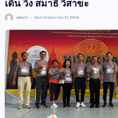
W
เดิน วิ่ง สมาธิ วิสาขะ
S
admin1
สุขภาพ
พฤษภาคม 31, 2026