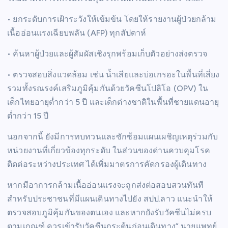
• ยกระดับการเฝ้าระวังให้เข้มข้น โดยให้รายงานผู้ป่วยกล้าม
เนื้ออ่อนแรงเฉียบพลัน (AFP) ทุกสัปดาห์
• ค้นหาผู้ป่วยและผู้สัมผัสเชิงรุกพร้อมเก็บตัวอย่างส่งตรวจ
• ตรวจสอบสิ่งแวดล้อม เช่น น้ำเสียและบ่อเกรอะในพื้นที่เสี่ยง
รวมทั้งรณรงค์เสริมภูมิคุ้มกันด้วยวัคซีนโปลิโอ (OPV) ใน
เด็กไทยอายุต่ำกว่า 5 ปี และเด็กต่างชาติในพื้นที่ชายแดนอายุ
ต่ำกว่า 15 ปี
นอกจากนี้ ยังมีการทบทวนและซักซ้อมแผนเผชิญเหตุร่วมกับ
หน่วยงานที่เกี่ยวข้องทุกระดับ ในส่วนของด่านควบคุมโรค
ติดต่อระหว่างประเทศ ได้เพิ่มมาตรการคัดกรองผู้เดินทาง
หากมีอาการกล้ามเนื้ออ่อนแรงจะถูกส่งต่อสอบสวนทันที
สำหรับประชาชนที่มีแผนเดินทางไปยัง สปป.ลาว แนะนำให้
ตรวจสอบภูมิคุ้มกันของตนเอง และหากยังรับวัคซีนไม่ครบ
ตามเกณฑ์ ควรเข้ารับวัคซีนกระตุ้นก่อนเดินทาง” นายแพทย์