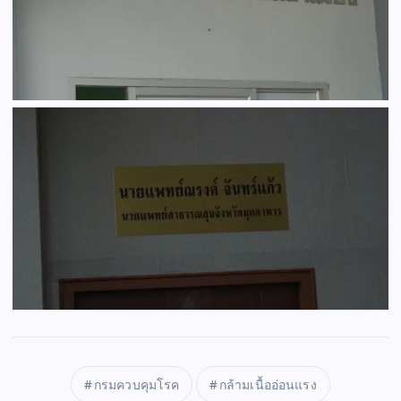
กรมควบคุมโรค
กล้ามเนื้ออ่อนแรง