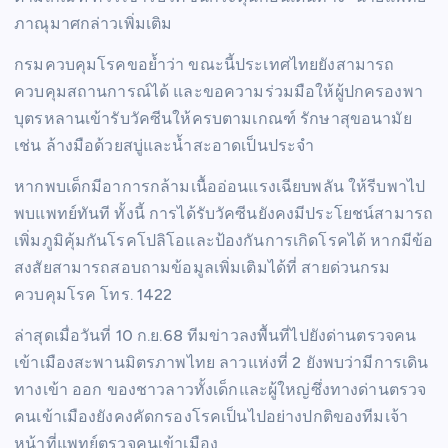
ภาณุมาศกล่าวเพิ่มเติม
กรมควบคุมโรคขอย้ำว่า ขณะนี้ประเทศไทยยังสามารถ
ควบคุมสถานการณ์ได้ และขอความร่วมมือให้ผู้ปกครองพา
บุตรหลานเข้ารับวัคซีนให้ครบตามเกณฑ์ รักษาสุขอนามัย
เช่น ล้างมือด้วยสบู่และน้ำสะอาดเป็นประจำ
หากพบเด็กมีอาการกล้ามเนื้ออ่อนแรงเฉียบพลัน ให้รีบพาไป
พบแพทย์ทันที ทั้งนี้ การได้รับวัคซีนยังคงมีประโยชน์สามารถ
เพิ่มภูมิคุ้มกันโรคโปลิโอและป้องกันการเกิดโรคได้ หากมีข้อ
สงสัยสามารถสอบถามข้อมูลเพิ่มเติมได้ที่ สายด่วนกรม
ควบคุมโรค โทร. 1422
ล่าสุดเมื่อวันที่ 10 ก.ย.68 ทีมข่าวลงพื้นที่ไปยังด่านตรวจคน
เข้าเมืองสะพานมิตรภาพไทย ลาวแห่งที่ 2 ยังพบว่ามีการเดิน
ทางเข้า ออก ของชาวลาวทั้งเด็กและผู้ใหญ่ซึ่งทางด่านตรวจ
คนเข้าเมืองยังคงคัดกรองโรคเป็นไปอย่างปกติของทีมเจ้า
หน้าที่แพทย์ตรวจคนเข้าเมือง