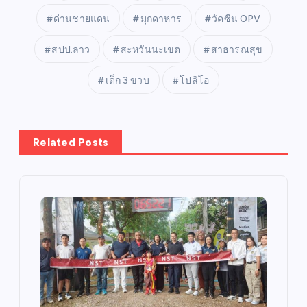
ด่านชายแดน
มุกดาหาร
วัคซีน OPV
สปป.ลาว
สะหวันนะเขต
สาธารณสุข
เด็ก 3 ขวบ
โปลิโอ
Related Posts