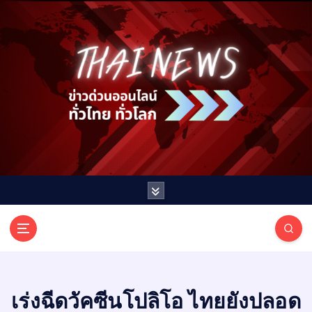
S
k
i
p
t
o
c
o
n
t
e
n
t
T
ออนไลน์ ทั่วไทย ทั่วโลก
H
A
I
เร่งฉีดวัคซีนโปลิโอ ไทยยังปลอด