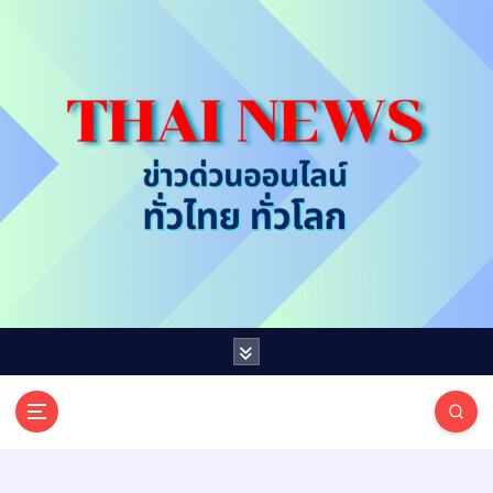
S
k
i
p
t
o
c
o
n
t
e
n
t
T
ออนไลน์ ทั่วไทย ทั่วโลก
H
A