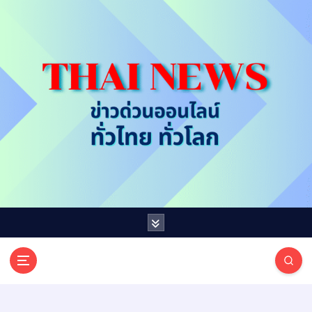
S
k
i
p
t
o
c
o
n
t
e
n
t
T
ออนไลน์ ทั่วไทย ทั่วโลก
H
A