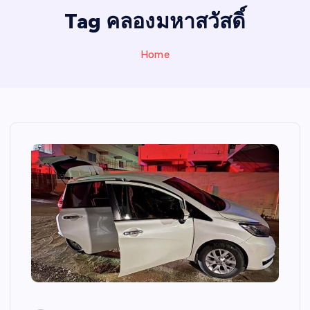
I
Tag คลองมหาสวัสดิ์
N
E
Home
W
S