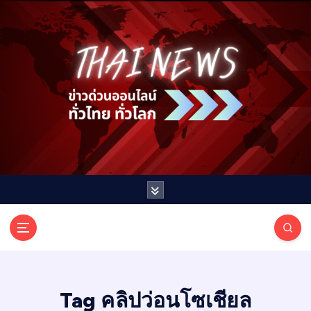
S
k
i
p
t
o
c
o
n
t
e
n
t
T
ออนไลน์ ทั่วไทย ทั่วโลก
H
A
I
Tag คลิปว่อนโซเชียล