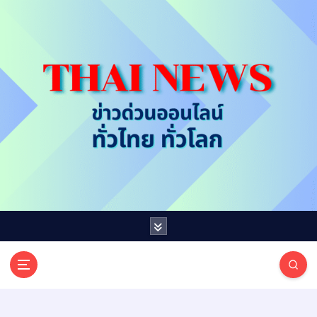
S
k
i
p
t
o
c
o
n
t
e
n
t
T
ออนไลน์ ทั่วไทย ทั่วโลก
H
A