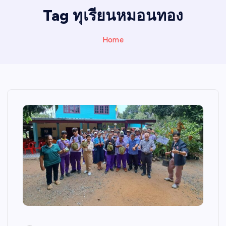
I
Tag ทุเรียนหมอนทอง
N
E
Home
W
S