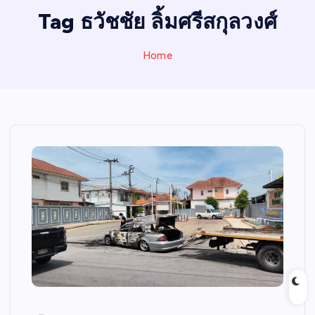
I
Tag ธวัชชัย ลิ้มศรีสกุลวงศ์
N
E
Home
W
S