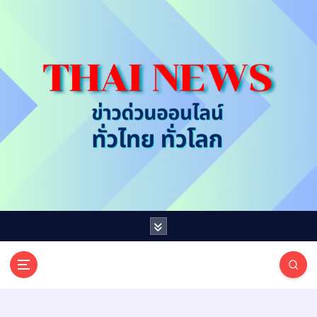
S
k
i
p
t
o
c
o
n
t
e
n
t
T
ออนไลน์ ทั่วไทย ทั่วโลก
H
A