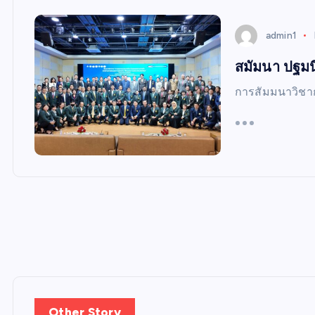
W
S
admin1
สมัมนา ปฐมน
การสัมมนาวิชา
Other Story