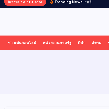
Trending News:
ส
ต
ร
ไ
ท
ย
ด
พฤหัส. ส.ค. 6TH, 2026
T
ออนไลน์ ทั่วไทย ทั่วโลก
H
ข่าวเด่นออนไลน์
หน่วยงานภาครัฐ
กีฬา
สังคม
A
I
N
E