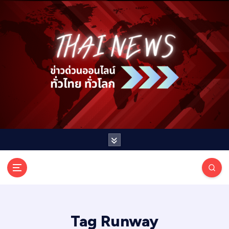
S
k
i
p
t
o
c
o
n
t
e
n
t
T
ออนไลน์ ทั่วไทย ทั่วโลก
H
A
I
Tag Runway