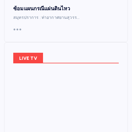
ซ้อมแผนกรณีแผ่นดินไหว
สมุทรปราการ : ท่าอากาศยานสุวรร…
LIVE TV