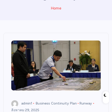
N
E
Home
W
S
admin1
Business Continuity Plan
Runway
สิงหาคม 29, 2025