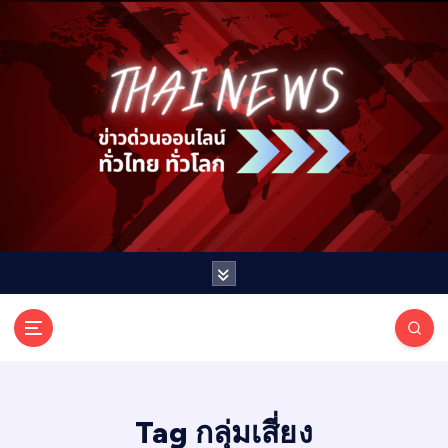
S
k
i
p
t
o
c
o
n
t
e
n
t
T
ออนไลน์ ทั่วไทย ทั่วโลก
H
A
I
Tag กลุ่มเสี่ยง